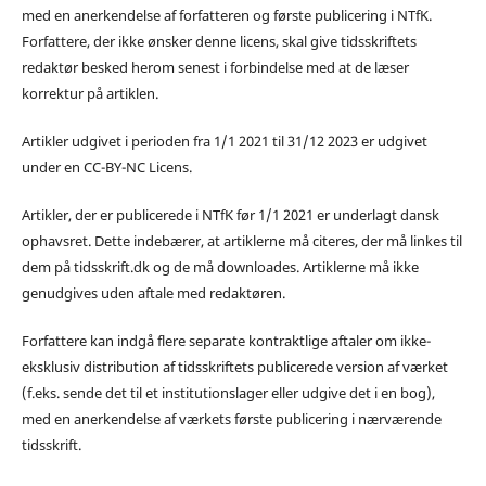
med en anerkendelse af forfatteren og første publicering i NTfK.
Forfattere, der ikke ønsker denne licens, skal give tidsskriftets
redaktør besked herom senest i forbindelse med at de læser
korrektur på artiklen.
Artikler udgivet i perioden fra 1/1 2021 til 31/12 2023 er udgivet
under en CC-BY-NC Licens.
Artikler, der er publicerede i NTfK før 1/1 2021 er underlagt dansk
ophavsret. Dette indebærer, at artiklerne må citeres, der må linkes til
dem på tidsskrift.dk og de må downloades. Artiklerne må ikke
genudgives uden aftale med redaktøren.
Forfattere kan indgå flere separate kontraktlige aftaler om ikke-
eksklusiv distribution af tidsskriftets publicerede version af værket
(f.eks. sende det til et institutionslager eller udgive det i en bog),
med en anerkendelse af værkets første publicering i nærværende
tidsskrift.