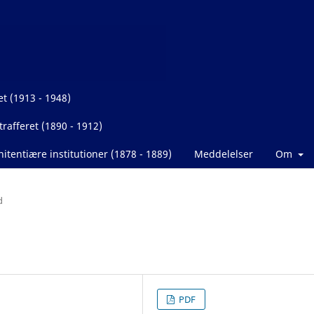
et (1913 - 1948)
rafferet (1890 - 1912)
itentiære institutioner (1878 - 1889)
Meddelelser
Om
d
PDF