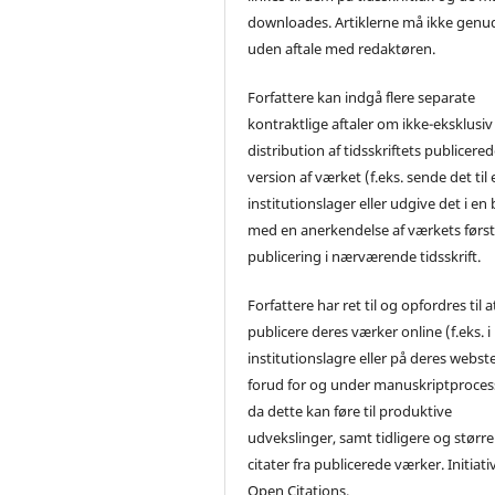
downloades. Artiklerne må ikke genu
uden aftale med redaktøren.
Forfattere kan indgå flere separate
kontraktlige aftaler om ikke-eksklusiv
distribution af tidsskriftets publicere
version af værket (f.eks. sende det til 
institutionslager eller udgive det i en
med en anerkendelse af værkets førs
publicering i nærværende tidsskrift.
Forfattere har ret til og opfordres til a
publicere deres værker online (f.eks. i
institutionslagre eller på deres webst
forud for og under manuskriptproces
da dette kan føre til produktive
udvekslinger, samt tidligere og større
citater fra publicerede værker. Initiati
Open Citations.