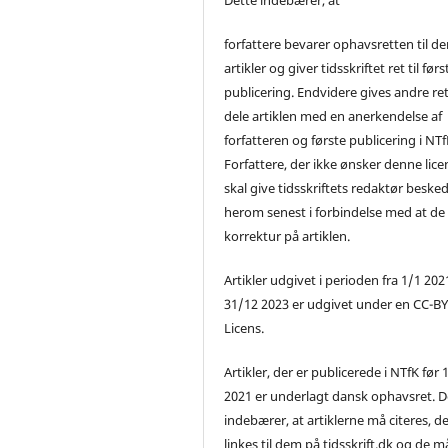
forfattere bevarer ophavsretten til de
artikler og giver tidsskriftet ret til førs
publicering. Endvidere gives andre ret 
dele artiklen med en anerkendelse af
forfatteren og første publicering i NTf
Forfattere, der ikke ønsker denne lice
skal give tidsskriftets redaktør beske
herom senest i forbindelse med at de
korrektur på artiklen.
Artikler udgivet i perioden fra 1/1 2021
31/12 2023 er udgivet under en CC-B
Licens.
Artikler, der er publicerede i NTfK før 
2021 er underlagt dansk ophavsret. D
indebærer, at artiklerne må citeres, d
linkes til dem på tidsskrift.dk og de m