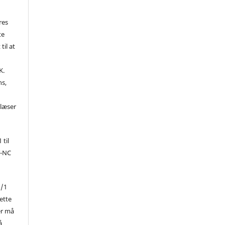
res
te
til at
K.
ns,
d
 læser
 til
Y-NC
1/1
ette
er må
å