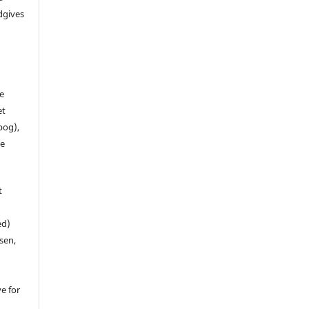
dgives
de
et
 bog),
te
t
ed)
sen,
ve for