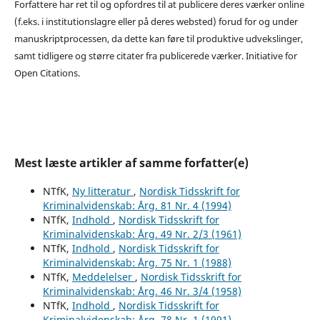
Forfattere har ret til og opfordres til at publicere deres værker online
(f.eks. i institutionslagre eller på deres websted) forud for og under
manuskriptprocessen, da dette kan føre til produktive udvekslinger,
samt tidligere og større citater fra publicerede værker. Initiative for
Open Citations.
Mest læste artikler af samme forfatter(e)
NTfK,
Ny litteratur
,
Nordisk Tidsskrift for
Kriminalvidenskab: Årg. 81 Nr. 4 (1994)
NTfK,
Indhold
,
Nordisk Tidsskrift for
Kriminalvidenskab: Årg. 49 Nr. 2/3 (1961)
NTfK,
Indhold
,
Nordisk Tidsskrift for
Kriminalvidenskab: Årg. 75 Nr. 1 (1988)
NTfK,
Meddelelser
,
Nordisk Tidsskrift for
Kriminalvidenskab: Årg. 46 Nr. 3/4 (1958)
NTfK,
Indhold
,
Nordisk Tidsskrift for
Kriminalvidenskab: Årg. 78 Nr. 1 (1991)