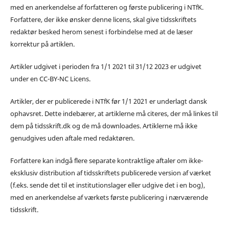
med en anerkendelse af forfatteren og første publicering i NTfK.
Forfattere, der ikke ønsker denne licens, skal give tidsskriftets
redaktør besked herom senest i forbindelse med at de læser
korrektur på artiklen.
Artikler udgivet i perioden fra 1/1 2021 til 31/12 2023 er udgivet
under en CC-BY-NC Licens.
Artikler, der er publicerede i NTfK før 1/1 2021 er underlagt dansk
ophavsret. Dette indebærer, at artiklerne må citeres, der må linkes til
dem på tidsskrift.dk og de må downloades. Artiklerne må ikke
genudgives uden aftale med redaktøren.
Forfattere kan indgå flere separate kontraktlige aftaler om ikke-
eksklusiv distribution af tidsskriftets publicerede version af værket
(f.eks. sende det til et institutionslager eller udgive det i en bog),
med en anerkendelse af værkets første publicering i nærværende
tidsskrift.