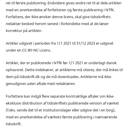
ret til første publicering. Endvidere gives andre ret til at dele artiklen
med en anerkendelse af forfatteren og første publicering i NTfK.
Forfattere, der ikke ønsker denne licens, skal give tidsskriftets
redaktør besked herom senest i forbindelse med at de læser
korrektur på artiklen.
Artikler udgivet i perioden fra 1/1 2021 til 31/12 2023 er udgivet
under en CC-BY-NC Licens.
Artikler, der er publicerede i NTfK før 1/1 2021 er underlagt dansk
ophavsret. Dette indebærer, at artiklerne må citeres, der må linkes til
dem på tidsskrift.dk og de må downloades. Artiklerne må ikke
genudgives uden aftale med redaktøren.
Forfattere kan indgå flere separate kontraktlige aftaler om ikke-
eksklusiv distribution af tidsskriftets publicerede version af værket
(f.eks. sende det til et institutionslager eller udgive det i en bog),
med en anerkendelse af værkets første publicering i nærværende
tidsskrift.