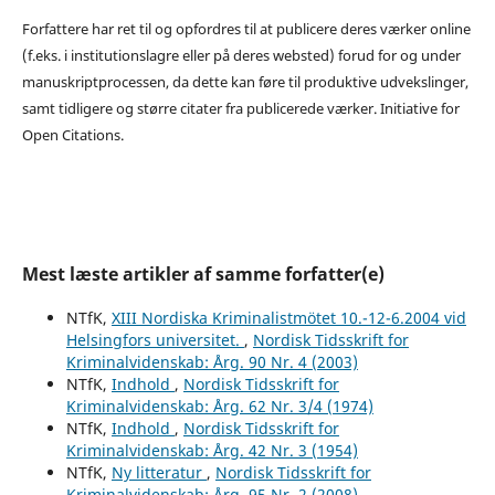
Forfattere har ret til og opfordres til at publicere deres værker online
(f.eks. i institutionslagre eller på deres websted) forud for og under
manuskriptprocessen, da dette kan føre til produktive udvekslinger,
samt tidligere og større citater fra publicerede værker. Initiative for
Open Citations.
Mest læste artikler af samme forfatter(e)
NTfK,
XIII Nordiska Kriminalistmötet 10.-12-6.2004 vid
Helsingfors universitet.
,
Nordisk Tidsskrift for
Kriminalvidenskab: Årg. 90 Nr. 4 (2003)
NTfK,
Indhold
,
Nordisk Tidsskrift for
Kriminalvidenskab: Årg. 62 Nr. 3/4 (1974)
NTfK,
Indhold
,
Nordisk Tidsskrift for
Kriminalvidenskab: Årg. 42 Nr. 3 (1954)
NTfK,
Ny litteratur
,
Nordisk Tidsskrift for
Kriminalvidenskab: Årg. 95 Nr. 2 (2008)