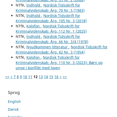
NTfK,
Indhold
,
Nordisk Tidsskrift for
Kriminalvidenskab: Årg. 70 Nr. 5 (1983)
NTfK,
Indhold
,
Nordisk Tidsskrift for
Kriminalvidenskab: Årg. 105 Nr. 3 (2018)
NTfK,
Kolofon
,
Nordisk Tidsskrift for
Kriminalvidenskab: Årg. 112 Nr. 1 (2025)
NTfK,
Indhold
,
Nordisk Tidsskrift for
Kriminalvidenskab: Årg. 66 Nr. 3/4 (1978)
NTfK,
Nyudkommen litteratur
,
Nordisk Tidsskrift for
Kriminalvidenskab: Årg. 42 Nr. 3 (1954)
NTfK,
Kolofon
,
Nordisk Tidsskrift for
Kriminalvidenskab: Årg. 110 Nr. 3 (2023): Børn og
unge i konflikt med loven
<<
<
7
8
9
10
11
12
13
14
15
16
>
>>
Sprog
English
Dansk