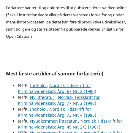
Forfattere har ret til og opfordres til at publicere deres værker online
(f.eks. i institutionslagre eller på deres websted) forud for og under
manuskriptprocessen, da dette kan føre til produktive udvekslinger,
samt tidligere og større citater fra publicerede værker. Initiative for
Open Citations.
Mest læste artikler af samme forfatter(e)
NTfK,
Indhold
,
Nordisk Tidsskrift for
Kriminalvidenskab: Årg. 67 Nr. 2 (1980)
NTfK,
Ny litteratur
,
Nordisk Tidsskrift for
Kriminalvidenskab: Årg. 77 Nr. 2 (1990)
NTfK,
Indhold
,
Nordisk Tidsskrift for
Kriminalvidenskab: Årg. 73 Nr. 4 (1986)
NTfK,
Nyudkommen litteratur
,
Nordisk Tidsskrift for
Kriminalvidenskab: Årg. 49 Nr. 2/3 (1961)
NTfK,
Nyudkommen litteratur
,
Nordisk Tidsskrift for