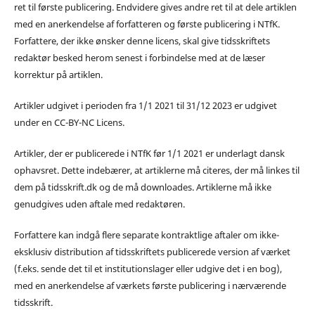
ret til første publicering. Endvidere gives andre ret til at dele artiklen
med en anerkendelse af forfatteren og første publicering i NTfK.
Forfattere, der ikke ønsker denne licens, skal give tidsskriftets
redaktør besked herom senest i forbindelse med at de læser
korrektur på artiklen.
Artikler udgivet i perioden fra 1/1 2021 til 31/12 2023 er udgivet
under en CC-BY-NC Licens.
Artikler, der er publicerede i NTfK før 1/1 2021 er underlagt dansk
ophavsret. Dette indebærer, at artiklerne må citeres, der må linkes til
dem på tidsskrift.dk og de må downloades. Artiklerne må ikke
genudgives uden aftale med redaktøren.
Forfattere kan indgå flere separate kontraktlige aftaler om ikke-
eksklusiv distribution af tidsskriftets publicerede version af værket
(f.eks. sende det til et institutionslager eller udgive det i en bog),
med en anerkendelse af værkets første publicering i nærværende
tidsskrift.