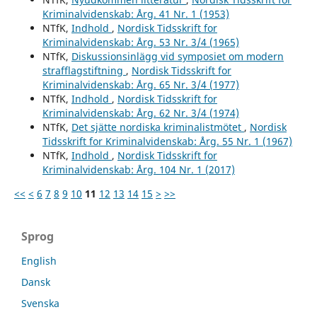
Kriminalvidenskab: Årg. 41 Nr. 1 (1953)
NTfK,
Indhold
,
Nordisk Tidsskrift for
Kriminalvidenskab: Årg. 53 Nr. 3/4 (1965)
NTfK,
Diskussionsinlägg vid symposiet om modern
strafflagstiftning
,
Nordisk Tidsskrift for
Kriminalvidenskab: Årg. 65 Nr. 3/4 (1977)
NTfK,
Indhold
,
Nordisk Tidsskrift for
Kriminalvidenskab: Årg. 62 Nr. 3/4 (1974)
NTfK,
Det sjätte nordiska kriminalistmötet
,
Nordisk
Tidsskrift for Kriminalvidenskab: Årg. 55 Nr. 1 (1967)
NTfK,
Indhold
,
Nordisk Tidsskrift for
Kriminalvidenskab: Årg. 104 Nr. 1 (2017)
<<
<
6
7
8
9
10
11
12
13
14
15
>
>>
Sprog
English
Dansk
Svenska