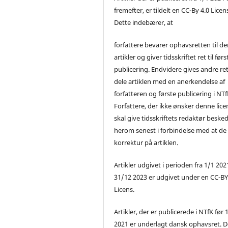
fremefter, er tildelt en CC-By 4.0 Licen
Dette indebærer, at
forfattere bevarer ophavsretten til de
artikler og giver tidsskriftet ret til førs
publicering. Endvidere gives andre ret 
dele artiklen med en anerkendelse af
forfatteren og første publicering i NTf
Forfattere, der ikke ønsker denne lice
skal give tidsskriftets redaktør beske
herom senest i forbindelse med at de
korrektur på artiklen.
Artikler udgivet i perioden fra 1/1 2021
31/12 2023 er udgivet under en CC-B
Licens.
Artikler, der er publicerede i NTfK før 
2021 er underlagt dansk ophavsret. D