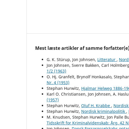
Mest læste artikler af samme forfatter(e
G. K. Stürup, Jon Johnsen,
Litteratur
,
Nordi
Jon Johnsen, Sverre Bakken, Carl Holmber
1/2 (1963)
O. Hj. Granfelt, Brynolf Honkasalo, Stepha
Nr. 4 (1953)
Stephan Hurwitz,
Hjalmar Helweg 1886-1
Karl O. Christiansen, Jon Johnsen, A. Hasl
(1957)
Stephan Hurwitz,
Oluf H. Krabbe
,
Nordisk 
Stephan Hurwitz,
Nordisk kriminalpolitik
,
M. Knudsen, Stephan Hurwitz, Jon Palle B
Tidsskrift for Kriminalvidenskab: Årg. 42 N
Jon Johnsen,
Dansk Forsorgsselskabs opt