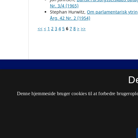
Nr. 3/4 (1965)
Stephan Hurwitz,
Om parlamentarisk ytrin
Årg. 42 Nr. 2 (1954)
<<
<
1
2
3
4
5
6
7
8
>
>>
Nordisk Tidsskrift for Kriminalvidenskab
D
ISSN 0029-1528 (Trykt)
Denne hjemmeside bruger cookies til at forbedre brugerople
ISSN 2446-3051 (Online)
Tilgængelighedserklæring