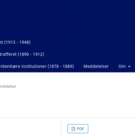
et (1913 - 1948)
rafferet (1890 - 1912)
itentiære institutioner (1878 - 1889)
Meddelelser
Om
eldelser
PDF