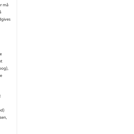
er må
å
dgives
de
et
 bog),
te
t
ed)
sen,