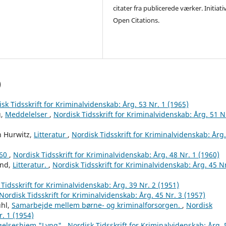
citater fra publicerede værker. Initiati
Open Citations.
)
sk Tidsskrift for Kriminalvidenskab: Årg. 53 Nr. 1 (1965)
g,
Meddelelser
,
Nordisk Tidsskrift for Kriminalvidenskab: Årg. 51 N
n Hurwitz,
Litteratur
,
Nordisk Tidsskrift for Kriminalvidenskab: Årg
960
,
Nordisk Tidsskrift for Kriminalvidenskab: Årg. 48 Nr. 1 (1960)
und,
Litteratur.
,
Nordisk Tidsskrift for Kriminalvidenskab: Årg. 45 Nr
Tidsskrift for Kriminalvidenskab: Årg. 39 Nr. 2 (1951)
Nordisk Tidsskrift for Kriminalvidenskab: Årg. 45 Nr. 3 (1957)
uhl,
Samarbejde mellem børne- og kriminalforsorgen.
,
Nordisk
r. 1 (1954)
agelseshjem "Lyng"
,
Nordisk Tidsskrift for Kriminalvidenskab: Årg. 