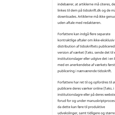
indebærer, at artiklerne må citeres, d
linkes til dem på tidsskrift.dk og de m
downloades. Artiklerne må ikke genu
uden aftale med redaktøren.
Forfattere kan indgå flere separate
kontraktlige aftaler om ikke-eksklusiv
distribution af tidsskriftets publicere
version af værket (f.eks. sende det til 
institutionslager eller udgive det i en
med en anerkendelse af værkets førs
publicering i nærværende tidsskrift.
Forfattere har ret til og opfordres til a
publicere deres værker online (f.eks. i
institutionslagre eller på deres webst
forud for og under manuskriptproces
da dette kan føre til produktive
udvekslinger, samt tidligere og større