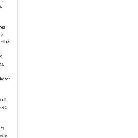
s.
res
te
til at
K.
ns,
d
 læser
 til
Y-NC
1/1
ette