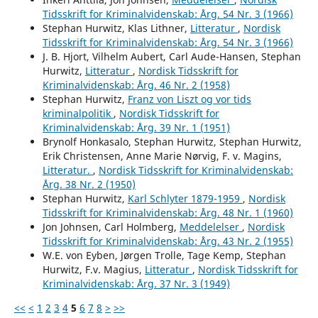
Tidsskrift for Kriminalvidenskab: Årg. 54 Nr. 3 (1966)
Stephan Hurwitz, Klas Lithner,
Litteratur
,
Nordisk
Tidsskrift for Kriminalvidenskab: Årg. 54 Nr. 3 (1966)
J. B. Hjort, Vilhelm Aubert, Carl Aude-Hansen, Stephan
Hurwitz,
Litteratur
,
Nordisk Tidsskrift for
Kriminalvidenskab: Årg. 46 Nr. 2 (1958)
Stephan Hurwitz,
Franz von Liszt og vor tids
kriminalpolitik
,
Nordisk Tidsskrift for
Kriminalvidenskab: Årg. 39 Nr. 1 (1951)
Brynolf Honkasalo, Stephan Hurwitz, Stephan Hurwitz,
Erik Christensen, Anne Marie Nørvig, F. v. Magins,
Litteratur.
,
Nordisk Tidsskrift for Kriminalvidenskab:
Årg. 38 Nr. 2 (1950)
Stephan Hurwitz,
Karl Schlyter 1879-1959
,
Nordisk
Tidsskrift for Kriminalvidenskab: Årg. 48 Nr. 1 (1960)
Jon Johnsen, Carl Holmberg,
Meddelelser
,
Nordisk
Tidsskrift for Kriminalvidenskab: Årg. 43 Nr. 2 (1955)
W.E. von Eyben, Jørgen Trolle, Tage Kemp, Stephan
Hurwitz, F.v. Magius,
Litteratur
,
Nordisk Tidsskrift for
Kriminalvidenskab: Årg. 37 Nr. 3 (1949)
<<
<
1
2
3
4
5
6
7
8
>
>>