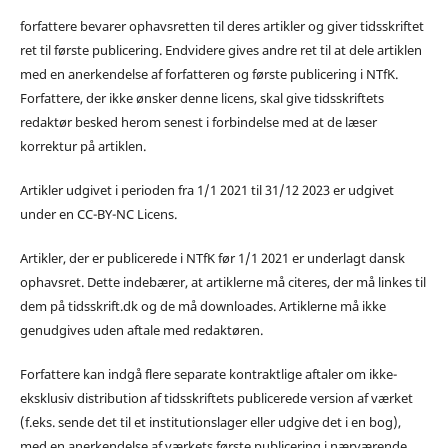
forfattere bevarer ophavsretten til deres artikler og giver tidsskriftet
ret til første publicering. Endvidere gives andre ret til at dele artiklen
med en anerkendelse af forfatteren og første publicering i NTfK.
Forfattere, der ikke ønsker denne licens, skal give tidsskriftets
redaktør besked herom senest i forbindelse med at de læser
korrektur på artiklen.
Artikler udgivet i perioden fra 1/1 2021 til 31/12 2023 er udgivet
under en CC-BY-NC Licens.
Artikler, der er publicerede i NTfK før 1/1 2021 er underlagt dansk
ophavsret. Dette indebærer, at artiklerne må citeres, der må linkes til
dem på tidsskrift.dk og de må downloades. Artiklerne må ikke
genudgives uden aftale med redaktøren.
Forfattere kan indgå flere separate kontraktlige aftaler om ikke-
eksklusiv distribution af tidsskriftets publicerede version af værket
(f.eks. sende det til et institutionslager eller udgive det i en bog),
med en anerkendelse af værkets første publicering i nærværende