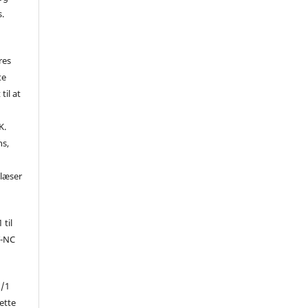
s.
res
te
til at
K.
ns,
d
 læser
 til
Y-NC
1/1
ette