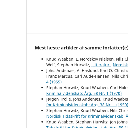
Mest læste artikler af samme forfatter(e
Knud Waaben, L. Nordskov Nielsen, Nils Ch
Wolf, Stephan Hurwitz,
Litteratur
,
Nordisk 
Johs. Andenæs, A. Haslund, Karl O. Christ
Franz Marcus, Carl Aude-Hansen, Nils Chri
4 (1955)
Stephan Hurwitz, Knud Waaben, Carl Hol
Kriminalvidenskab: Årg. 58 Nr. 1 (1970)
Jørgen Trolle, Johs Andenæs, Knud Waaben
for Kriminalvidenskab: Årg. 38 Nr. 1 (1950
Stephan Hurwitz, Knud Waaben, Nils Christ
Nordisk Tidsskrift for Kriminalvidenskab: Å
Knud Waaben, Stephan Hurwitz, Jon Johnse
Tidsskrift for Kriminalvidenskab: Årg. 39 N