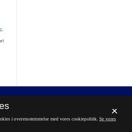
b:
rl
es
×
ookies i overensstemmelse med vores cookiepolitik.
Se vores