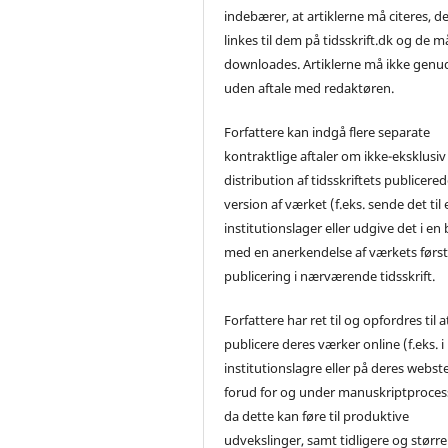
indebærer, at artiklerne må citeres, d
linkes til dem på tidsskrift.dk og de m
downloades. Artiklerne må ikke genu
uden aftale med redaktøren.
Forfattere kan indgå flere separate
kontraktlige aftaler om ikke-eksklusiv
distribution af tidsskriftets publicere
version af værket (f.eks. sende det til 
institutionslager eller udgive det i en
med en anerkendelse af værkets førs
publicering i nærværende tidsskrift.
Forfattere har ret til og opfordres til a
publicere deres værker online (f.eks. i
institutionslagre eller på deres webst
forud for og under manuskriptproces
da dette kan føre til produktive
udvekslinger, samt tidligere og større