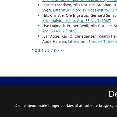
Bjarne Frandsen, Nils Christie, Stephan H
Sveri,
Litteratur
,
Nordisk Tidsskrift for Kr
Nils Christie, Ole Ingstrup, Gerhard Sims
Kriminalvidenskab: Årg. 55 Nr. 3 (1967)
Lise Højmark, Preben Wolf, Nils Christie, 
Årg. 53 Nr. 2 (1965)
Ivar Agge, Karl O. Christiansen, Kaarlo H
Aude-Hansen,
Litteratur.
,
Nordisk Tidsskri
1
2
3
4
5
6
7
8
>
>>
Nordisk Tidsskrift for Kriminalvidenskab
D
ISSN 0029-1528 (Trykt)
Denne hjemmeside bruger cookies til at forbedre brugerople
ISSN 2446-3051 (Online)
Tilgængelighedserklæring