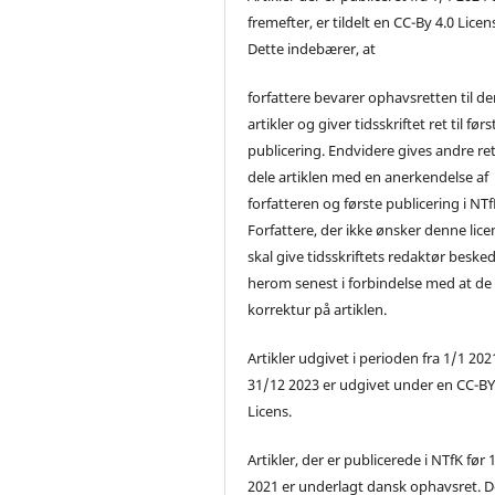
fremefter, er tildelt en CC-By 4.0 Licen
Dette indebærer, at
forfattere bevarer ophavsretten til de
artikler og giver tidsskriftet ret til førs
publicering. Endvidere gives andre ret 
dele artiklen med en anerkendelse af
forfatteren og første publicering i NTf
Forfattere, der ikke ønsker denne lice
skal give tidsskriftets redaktør beske
herom senest i forbindelse med at de
korrektur på artiklen.
Artikler udgivet i perioden fra 1/1 2021
31/12 2023 er udgivet under en CC-B
Licens.
Artikler, der er publicerede i NTfK før 
2021 er underlagt dansk ophavsret. D