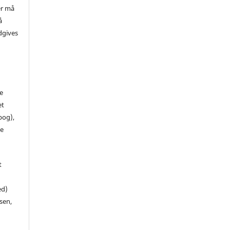
er må
å
dgives
de
et
 bog),
te
t
ed)
sen,