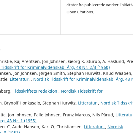
citater fra publicerede værker. Initiati
Open Citations.
)
ristie, Kaj Arentsen, Jon Johnsen, Georg K. Stürup, A. Haslund, Pr
Tidsskrift for Kriminalvidenskab: Årg. 48 Nr. 2/3 (1960)
iansen, Jon Johnsen, Jørgen Smith, Stephan Hurwitz, Knud Waaben,
stie,
Litteratur.
,
Nordisk Tidsskrift for Kriminalvidenskab: Årg. 43 
mberg,
Tidsskriftets redaktion
,
Nordisk Tidsskrift for
, Brynolf Honkasalo, Stephan Hurwitz,
Litteratur
,
Nordisk Tidsskri
)
ie, Jon Johnsen, Palle Johnsen, Franz Marcus, Nils Pårud,
Litteratu
rg. 43 Nr. 1 (1955)
n, C. Aude-Hansen, Karl O. Christiansen,
Litteratur.
,
Nordisk
r. 3 (1951)