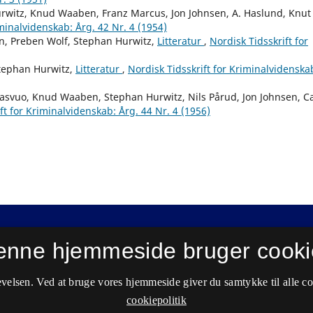
urwitz, Knud Waaben, Franz Marcus, Jon Johnsen, A. Haslund, Knut
iminalvidenskab: Årg. 42 Nr. 4 (1954)
on, Preben Wolf, Stephan Hurwitz,
Litteratur
,
Nordisk Tidsskrift for
Stephan Hurwitz,
Litteratur
,
Nordisk Tidsskrift for Kriminalvidenska
elasvuo, Knud Waaben, Stephan Hurwitz, Nils Pårud, Jon Johnsen, Ca
ft for Kriminalvidenskab: Årg. 44 Nr. 4 (1956)
enne hjemmeside bruger cooki
velsen. Ved at bruge vores hjemmeside giver du samtykke til alle c
cookiepolitik