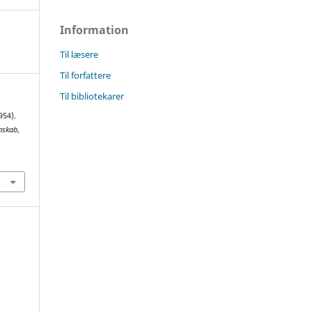
Information
Til læsere
Til forfattere
Til bibliotekarer
954).
enskab
,