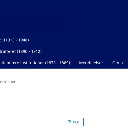
et (1913 - 1948)
rafferet (1890 - 1912)
itentiære institutioner (1878 - 1889)
Meddelelser
Om
eldelser
PDF