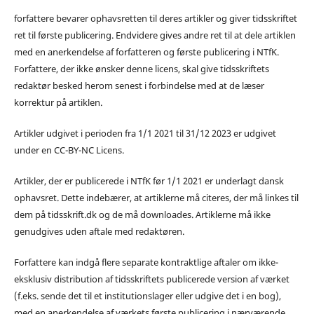
forfattere bevarer ophavsretten til deres artikler og giver tidsskriftet
ret til første publicering. Endvidere gives andre ret til at dele artiklen
med en anerkendelse af forfatteren og første publicering i NTfK.
Forfattere, der ikke ønsker denne licens, skal give tidsskriftets
redaktør besked herom senest i forbindelse med at de læser
korrektur på artiklen.
Artikler udgivet i perioden fra 1/1 2021 til 31/12 2023 er udgivet
under en CC-BY-NC Licens.
Artikler, der er publicerede i NTfK før 1/1 2021 er underlagt dansk
ophavsret. Dette indebærer, at artiklerne må citeres, der må linkes til
dem på tidsskrift.dk og de må downloades. Artiklerne må ikke
genudgives uden aftale med redaktøren.
Forfattere kan indgå flere separate kontraktlige aftaler om ikke-
eksklusiv distribution af tidsskriftets publicerede version af værket
(f.eks. sende det til et institutionslager eller udgive det i en bog),
med en anerkendelse af værkets første publicering i nærværende