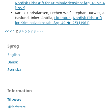
Nordisk Tidsskrift for Kriminalvidenskab: Årg. 45 Nr. 4
(1957)
Karl O. Christiansen, Preben Wolf, Stephan Hurwitz, A.
Haslund, Inkeri Anttila,
Litteratur
,
Nordisk Tidsskrift
for Kriminalvidenskab: Årg. 49 Nr. 2/3 (1961)
<<
<
1
2
3
4
5
6
7
8
>
>>
Sprog
English
Dansk
Svenska
Information
Til læsere
Til forfattere