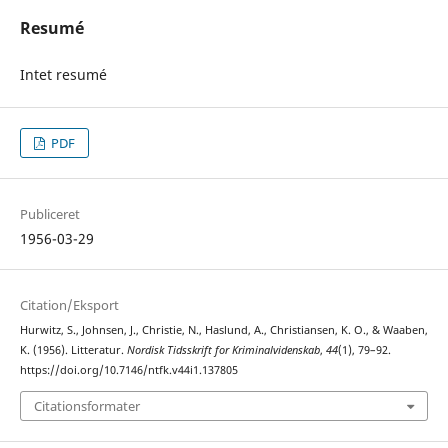
Resumé
Intet resumé
PDF
Publiceret
1956-03-29
Citation/Eksport
Hurwitz, S., Johnsen, J., Christie, N., Haslund, A., Christiansen, K. O., & Waaben,
K. (1956). Litteratur.
Nordisk Tidsskrift for Kriminalvidenskab
,
44
(1), 79–92.
https://doi.org/10.7146/ntfk.v44i1.137805
Citationsformater