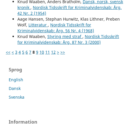
Knud Waaben, Anders Bratholm,
Dansk, norsk, svensk
kronik
,
Nordisk Tidsskrift for Kriminalvidenskab: Årg.
42 Nr. 2 (1954)
Aage Hansen, Stephan Hurwitz, Klas Lithner, Preben
Wolf,
Litteratur
,
Nordisk Tidsskrift for
Kriminalvidenskab: Årg. 56 Nr. 4 (1968)
Knud Waaben,
Styring med straf
,
Nordisk Tidsskrift
for Kriminalvidenskab: Årg. 87 Nr. 3 (2000)
<<
<
3
4
5
6
7
8
9
10
11
12
>
>>
Sprog
English
Dansk
Svenska
Information