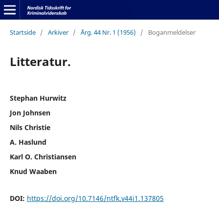
Startside
/
Arkiver
/
Årg. 44 Nr. 1 (1956)
/
Boganmeldelser
Litteratur.
Stephan Hurwitz
Jon Johnsen
Nils Christie
A. Haslund
Karl O. Christiansen
Knud Waaben
DOI:
https://doi.org/10.7146/ntfk.v44i1.137805