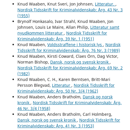
Knud Waaben, Knut Sveri, Jon Johnsen,
Litteratur.
,
Nordisk Tidsskrift for Kriminalvidenskab: Årg. 43 Nr. 3
(1955)
Brynolf Honkasalo, Ivar Strahl, Knud Waaben, Jon
Johnsen, Louis Le Maire, Allan Philip,
Litteratur samt
nyudkommen litteratur
,
Nordisk Tidsskrift for
Kriminalvidenskab: Årg. 39 Nr. 1 (1951)
Knud Waaben,
Voldsstraffene i historisk lys
,
Nordisk
Tidsskrift for Kriminalvidenskab: Årg. 76 Nr. 3 (1989)
Knud Waaben, Kirsti Coward, Claes Örn, Dag Victor,
Norman Bishop,
Dansk, norsk og svensk kronik
,
Nordisk Tidsskrift for Kriminalvidenskab: Årg. 69 Nr. 2
(1982)
Knud Waaben, C. H., Karen Berntsen, Britt-Mari
Persson Blegvad,
Litteratur
,
Nordisk Tidsskrift for
Kriminalvidenskab: Årg. 50 Nr. 3/4 (1962)
Knud Waaben, Anders Bratholm,
Dansk og norsk
kronik
,
Nordisk Tidsskrift for Kriminalvidenskab: Årg.
46 Nr. 3/4 (1958)
Knud Waaben, Anders Bratholm, Carl Holmberg,
Dansk, norsk og svensk kronik
,
Nordisk Tidsskrift for
Kriminalvidenskab: Årg. 41 Nr. 3 (1953)