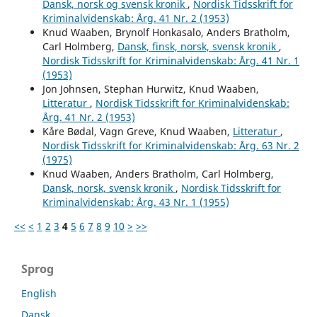
Dansk, norsk og svensk kronik
,
Nordisk Tidsskrift for
Kriminalvidenskab: Årg. 41 Nr. 2 (1953)
Knud Waaben, Brynolf Honkasalo, Anders Bratholm,
Carl Holmberg,
Dansk, finsk, norsk, svensk kronik
,
Nordisk Tidsskrift for Kriminalvidenskab: Årg. 41 Nr. 1
(1953)
Jon Johnsen, Stephan Hurwitz, Knud Waaben,
Litteratur
,
Nordisk Tidsskrift for Kriminalvidenskab:
Årg. 41 Nr. 2 (1953)
Kåre Bødal, Vagn Greve, Knud Waaben,
Litteratur
,
Nordisk Tidsskrift for Kriminalvidenskab: Årg. 63 Nr. 2
(1975)
Knud Waaben, Anders Bratholm, Carl Holmberg,
Dansk, norsk, svensk kronik
,
Nordisk Tidsskrift for
Kriminalvidenskab: Årg. 43 Nr. 1 (1955)
<<
<
1
2
3
4
5
6
7
8
9
10
>
>>
Sprog
English
Dansk