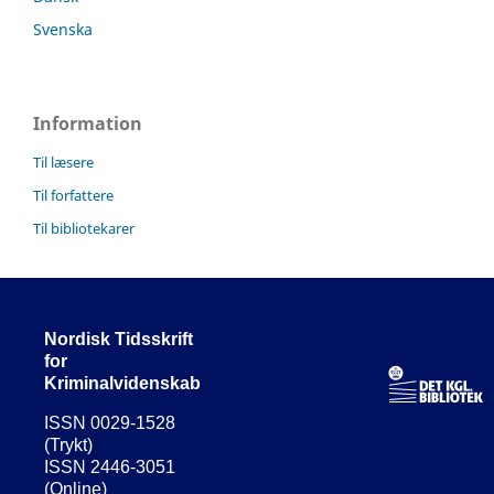
Svenska
Information
Til læsere
Til forfattere
Til bibliotekarer
Nordisk Tidsskrift
for
Kriminalvidenskab
ISSN 0029-1528
(Trykt)
ISSN 2446-3051
(Online)