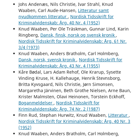
Johs Andenæs, Nils Christie, Ivar Strahl, Knud
Waaben, Carl Aude-Hansen,
Litteratur samt
nyudkommen litteratur
,
Nordisk Tidsskrift for
Kriminalvidenskab: Årg. 40 Nr. 4 (1952)
Knud Waaben, Per Ole Träskman, Gunnar Lind, Karin
Ringberg,
Dansk, finsk, norsk og svensk kronik
,
Nordisk Tidsskrift for Kriminalvidenskab: Årg. 61 Nr.
3/4 (1973)
Knud Waaben, Anders Bratholm, Carl Holmberg,
Dansk, norsk, svensk kronik
,
Nordisk Tidsskrift for
Kriminalvidenskab: Årg. 43 Nr. 4 (1955)
Kåre Bødal, Lars Adam Rehof, Ole Krarup, Sysette
Vinding Kruse, H. Kallehauge, Henrik Stevnsborg,
Britta Kyvsgaard, Nils Christie, Jørn Simonsen,
Margaretha Järvinen, Beth Grothe Nielsen, Arne Baun,
Krister Malmsten, Olavi Heinonen, Torstein Eckhoff,
Boganmeldelser
,
Nordisk Tidsskrift for
Kriminalvidenskab: Årg. 74 Nr. 2 (1987)
Finn Rud, Stephan Hurwitz, Knud Waaben,
Litteratur
,
Nordisk Tidsskrift for Kriminalvidenskab: Årg. 40 Nr. 3
(1952)
Knud Waaben, Anders Bratholm, Carl Holmberg,