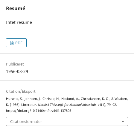
Resumé
Intet resumé
PDF
Publiceret
1956-03-29
Citation/Eksport
Hurwitz, S., Johnsen, J., Christie, N., Haslund, A., Christiansen, K. O., & Waaben,
K. (1956). Litteratur.
Nordisk Tidsskrift for Kriminalvidenskab
,
44
(1), 79–92.
https://doi.org/10.7146/ntfk.v44i1.137805
Citationsformater