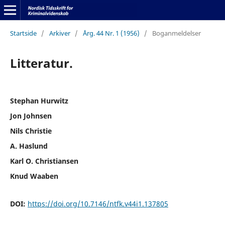
Startside
/
Arkiver
/
Årg. 44 Nr. 1 (1956)
/
Boganmeldelser
Litteratur.
Stephan Hurwitz
Jon Johnsen
Nils Christie
A. Haslund
Karl O. Christiansen
Knud Waaben
DOI:
https://doi.org/10.7146/ntfk.v44i1.137805