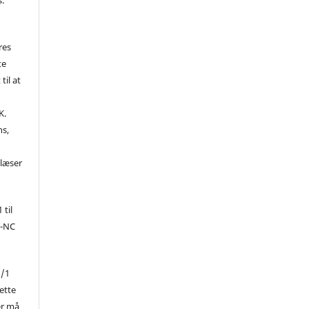
res
te
til at
K.
ns,
d
 læser
 til
Y-NC
1/1
ette
er må