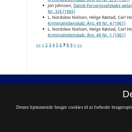
Jon Johnsen,
Dansk Forsorgsselskabs opt
Nr. 3/4 (1965)
L. Nordskov Nielsen, Helge Røstad, Carl 
Kriminalvidenskab: Årg. 49 Nr. 4 (1961)
L. Nordskov Nielsen, Helge Røstad, Carl 
Kriminalvidenskab: Årg. 49 Nr. 1 (1961)
<<
<
2
3
4
5
6
7
8
9
>
>>
Nordisk Tidsskrift for Kriminalvidenskab
D
ISSN 0029-1528 (Trykt)
Denne hjemmeside bruger cookies til at forbedre brugerople
ISSN 2446-3051 (Online)
Tilgængelighedserklæring