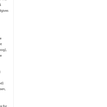
å
dgives
de
et
 bog),
te
t
ed)
sen,
ve for