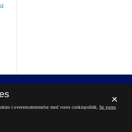
53
es
×
ookies i overensstemmelse med vores cookiepolitik.
Se vores