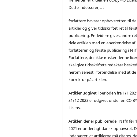
Dette indebærer, at
forfattere bevarer ophavsretten til de
artikler og giver tidsskriftet ret til førs
publicering. Endvidere gives andre ret 
dele artiklen med en anerkendelse af
forfatteren og første publicering i NTf
Forfattere, der ikke ønsker denne lice
skal give tidsskriftets redaktør beske
herom senest i forbindelse med at de
korrektur på artiklen.
Artikler udgivet i perioden fra 1/1 2021
31/12 2023 er udgivet under en CC-B
Licens.
Artikler, der er publicerede i NTfK før 
2021 er underlagt dansk ophavsret. D
indebærer, at artiklerne må citeres, d