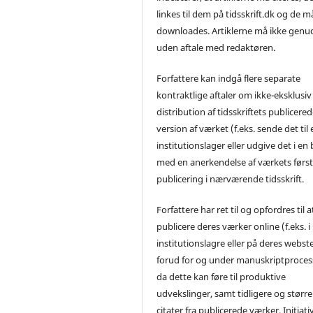
linkes til dem på tidsskrift.dk og de m
downloades. Artiklerne må ikke genu
uden aftale med redaktøren.
Forfattere kan indgå flere separate
kontraktlige aftaler om ikke-eksklusiv
distribution af tidsskriftets publicere
version af værket (f.eks. sende det til 
institutionslager eller udgive det i en
med en anerkendelse af værkets førs
publicering i nærværende tidsskrift.
Forfattere har ret til og opfordres til a
publicere deres værker online (f.eks. i
institutionslagre eller på deres webst
forud for og under manuskriptproces
da dette kan føre til produktive
udvekslinger, samt tidligere og større
citater fra publicerede værker. Initiati