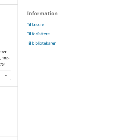
Information
Til læsere
Til forfattere
Til bibliotekarer
lser.
), 182–
7754