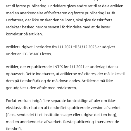
ret til første publicering. Endvidere gives andre ret til at dele artiklen
med en anerkendelse af forfatteren og første publicering i NTfK.
Forfattere, der ikke ønsker denne licens, skal give tidsskriftets
redaktør besked herom senest i forbindelse med at de læser
korrektur på artiklen.
Artikler udgivet i perioden fra 1/1 2021 til 31/12 2023 er udgivet
under en CC-BY-NC Licens.
Artikler, der er publicerede i NTfK før 1/1 2021 er underlagt dansk
ophavsret. Dette indebærer, at artiklerne må citeres, der må linkes til
dem på tidsskrift.dk og de må downloades. Artiklerne må ikke
genudgives uden aftale med redaktøren.
Forfattere kan indgå flere separate kontraktlige aftaler om ikke-
eksklusiv distribution af tidsskriftets publicerede version af værket
(f.eks. sende det til et institutionslager eller udgive det i en bog),
med en anerkendelse af værkets første publicering i nærværende
tidsskrift.