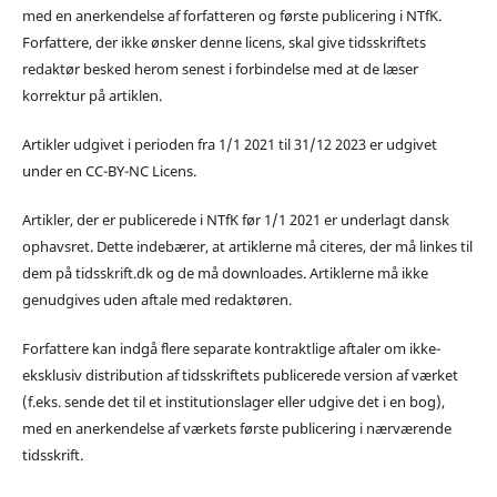
med en anerkendelse af forfatteren og første publicering i NTfK.
Forfattere, der ikke ønsker denne licens, skal give tidsskriftets
redaktør besked herom senest i forbindelse med at de læser
korrektur på artiklen.
Artikler udgivet i perioden fra 1/1 2021 til 31/12 2023 er udgivet
under en CC-BY-NC Licens.
Artikler, der er publicerede i NTfK før 1/1 2021 er underlagt dansk
ophavsret. Dette indebærer, at artiklerne må citeres, der må linkes til
dem på tidsskrift.dk og de må downloades. Artiklerne må ikke
genudgives uden aftale med redaktøren.
Forfattere kan indgå flere separate kontraktlige aftaler om ikke-
eksklusiv distribution af tidsskriftets publicerede version af værket
(f.eks. sende det til et institutionslager eller udgive det i en bog),
med en anerkendelse af værkets første publicering i nærværende
tidsskrift.