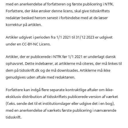
med en anerkendelse af forfatteren og første publicering i NTfK.
Forfattere, der ikke ønsker denne licens, skal give tidsskriftets
redaktør besked herom senest i forbindelse med at de læser
korrektur på artiklen.
Artikler udgivet i perioden fra 1/1 2021 til 31/12 2023 er udgivet
under en CC-BY-NC Licens.
Artikler, der er publicerede i NTfK før 1/1 2021 er underlagt dansk
ophavsret. Dette indebærer, at artiklerne må citeres, der må linkes til
dem på tidsskrift.dk og de må downloades. Artiklerne må ikke
genudgives uden aftale med redaktøren.
Forfattere kan indgå flere separate kontraktlige aftaler om ikke-
eksklusiv distribution af tidsskriftets publicerede version af værket
(f.eks. sende det til et institutionslager eller udgive det i en bog),
med en anerkendelse af værkets første publicering i nærværende
tidsskrift.