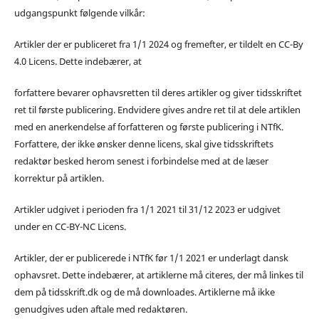
udgangspunkt følgende vilkår:
Artikler der er publiceret fra 1/1 2024 og fremefter, er tildelt en CC-By
4.0 Licens. Dette indebærer, at
forfattere bevarer ophavsretten til deres artikler og giver tidsskriftet
ret til første publicering. Endvidere gives andre ret til at dele artiklen
med en anerkendelse af forfatteren og første publicering i NTfK.
Forfattere, der ikke ønsker denne licens, skal give tidsskriftets
redaktør besked herom senest i forbindelse med at de læser
korrektur på artiklen.
Artikler udgivet i perioden fra 1/1 2021 til 31/12 2023 er udgivet
under en CC-BY-NC Licens.
Artikler, der er publicerede i NTfK før 1/1 2021 er underlagt dansk
ophavsret. Dette indebærer, at artiklerne må citeres, der må linkes til
dem på tidsskrift.dk og de må downloades. Artiklerne må ikke
genudgives uden aftale med redaktøren.