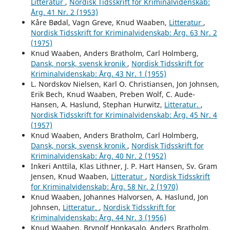
Litteratur
,
Nordisk Tidsskrift for Kriminalvidenskab:
Årg. 41 Nr. 2 (1953)
Kåre Bødal, Vagn Greve, Knud Waaben,
Litteratur
,
Nordisk Tidsskrift for Kriminalvidenskab: Årg. 63 Nr. 2
(1975)
Knud Waaben, Anders Bratholm, Carl Holmberg,
Dansk, norsk, svensk kronik
,
Nordisk Tidsskrift for
Kriminalvidenskab: Årg. 43 Nr. 1 (1955)
L. Nordskov Nielsen, Karl O. Christiansen, Jon Johnsen,
Erik Bech, Knud Waaben, Preben Wolf, C. Aude-
Hansen, A. Haslund, Stephan Hurwitz,
Litteratur.
,
Nordisk Tidsskrift for Kriminalvidenskab: Årg. 45 Nr. 4
(1957)
Knud Waaben, Anders Bratholm, Carl Holmberg,
Dansk, norsk, svensk kronik
,
Nordisk Tidsskrift for
Kriminalvidenskab: Årg. 40 Nr. 2 (1952)
Inkeri Anttila, Klas Lithner, J. P. Hart Hansen, Sv. Gram
Jensen, Knud Waaben,
Litteratur
,
Nordisk Tidsskrift
for Kriminalvidenskab: Årg. 58 Nr. 2 (1970)
Knud Waaben, Johannes Halvorsen, A. Haslund, Jon
Johnsen,
Litteratur.
,
Nordisk Tidsskrift for
Kriminalvidenskab: Årg. 44 Nr. 3 (1956)
Knud Waaben, Brynolf Honkasalo, Anders Bratholm,