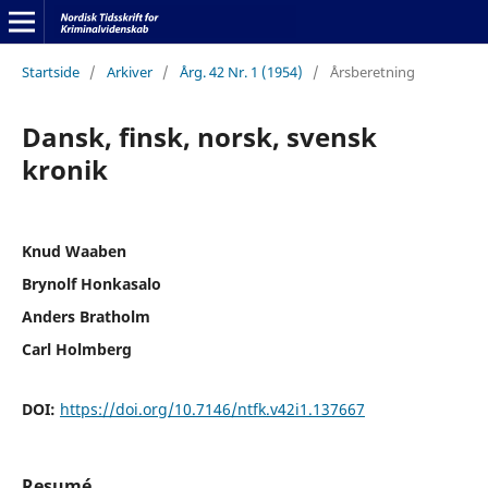
Startside
/
Arkiver
/
Årg. 42 Nr. 1 (1954)
/
Årsberetning
Dansk, finsk, norsk, svensk
kronik
Knud Waaben
Brynolf Honkasalo
Anders Bratholm
Carl Holmberg
DOI:
https://doi.org/10.7146/ntfk.v42i1.137667
Resumé