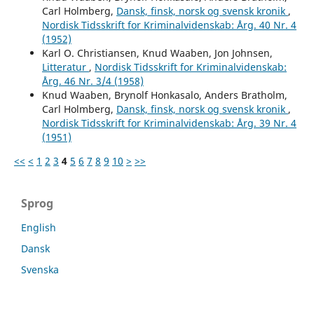
Carl Holmberg,
Dansk, finsk, norsk og svensk kronik
,
Nordisk Tidsskrift for Kriminalvidenskab: Årg. 40 Nr. 4
(1952)
Karl O. Christiansen, Knud Waaben, Jon Johnsen,
Litteratur
,
Nordisk Tidsskrift for Kriminalvidenskab:
Årg. 46 Nr. 3/4 (1958)
Knud Waaben, Brynolf Honkasalo, Anders Bratholm,
Carl Holmberg,
Dansk, finsk, norsk og svensk kronik
,
Nordisk Tidsskrift for Kriminalvidenskab: Årg. 39 Nr. 4
(1951)
<<
<
1
2
3
4
5
6
7
8
9
10
>
>>
Sprog
English
Dansk
Svenska