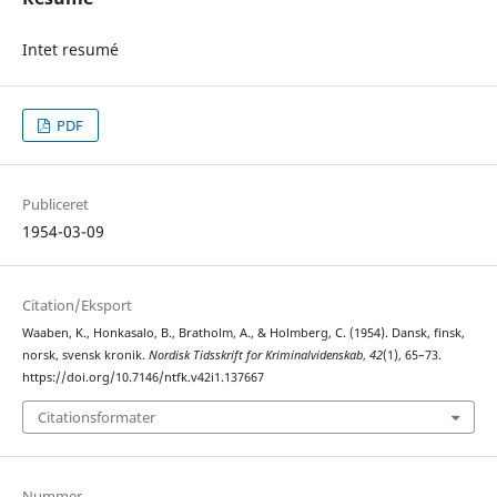
Intet resumé
PDF
Publiceret
1954-03-09
Citation/Eksport
Waaben, K., Honkasalo, B., Bratholm, A., & Holmberg, C. (1954). Dansk, finsk,
norsk, svensk kronik.
Nordisk Tidsskrift for Kriminalvidenskab
,
42
(1), 65–73.
https://doi.org/10.7146/ntfk.v42i1.137667
Citationsformater
Nummer