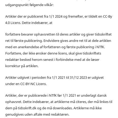
udgangspunkt følgende vilkår:
Artikler der er publiceret fra 1/1 2024 og fremefter, er tildelt en CC-By
4.0 Licens. Dette indebærer, at
forfattere bevarer ophavsretten til deres artikler og giver tidsskriftet
ret til første publicering. Endvidere gives andre ret til at dele artiklen
med en anerkendelse af forfatteren og første publicering i NTfK.
Forfattere, der ikke ønsker denne licens, skal give tidsskriftets
redaktør besked herom senest i forbindelse med at de læser
korrektur på artiklen.
Artikler udgivet i perioden fra 1/1 2021 til 31/12 2023 er udgivet
under en CC-BY-NC Licens.
Artikler, der er publicerede i NTfK før 1/1 2021 er underlagt dansk
ophavsret. Dette indebærer, at artiklerne må citeres, der må linkes til
dem på tidsskrift.dk og de må downloades. Artiklerne må ikke
genudgives uden aftale med redaktøren.