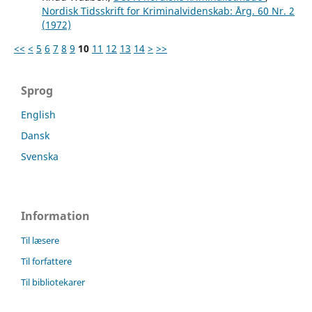
Nordisk Tidsskrift for Kriminalvidenskab: Årg. 60 Nr. 2
(1972)
<<
<
5
6
7
8
9
10
11
12
13
14
>
>>
Sprog
English
Dansk
Svenska
Information
Til læsere
Til forfattere
Til bibliotekarer