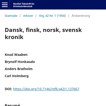
Startside
/
Arkiver
/
Årg. 42 Nr. 1 (1954)
/
Årsberetning
Dansk, finsk, norsk, svensk
kronik
Knud Waaben
Brynolf Honkasalo
Anders Bratholm
Carl Holmberg
DOI:
https://doi.org/10.7146/ntfk.v42i1.137667
Resumé