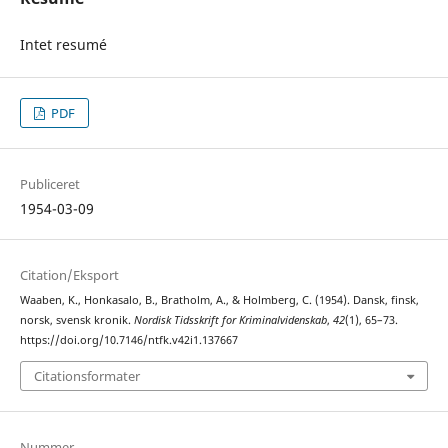
Intet resumé
PDF
Publiceret
1954-03-09
Citation/Eksport
Waaben, K., Honkasalo, B., Bratholm, A., & Holmberg, C. (1954). Dansk, finsk,
norsk, svensk kronik.
Nordisk Tidsskrift for Kriminalvidenskab
,
42
(1), 65–73.
https://doi.org/10.7146/ntfk.v42i1.137667
Citationsformater
Nummer