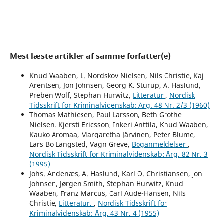
Mest læste artikler af samme forfatter(e)
Knud Waaben, L. Nordskov Nielsen, Nils Christie, Kaj
Arentsen, Jon Johnsen, Georg K. Stürup, A. Haslund,
Preben Wolf, Stephan Hurwitz,
Litteratur
,
Nordisk
Tidsskrift for Kriminalvidenskab: Årg. 48 Nr. 2/3 (1960)
Thomas Mathiesen, Paul Larsson, Beth Grothe
Nielsen, Kjersti Ericsson, Inkeri Anttila, Knud Waaben,
Kauko Aromaa, Margaretha Järvinen, Peter Blume,
Lars Bo Langsted, Vagn Greve,
Boganmeldelser
,
Nordisk Tidsskrift for Kriminalvidenskab: Årg. 82 Nr. 3
(1995)
Johs. Andenæs, A. Haslund, Karl O. Christiansen, Jon
Johnsen, Jørgen Smith, Stephan Hurwitz, Knud
Waaben, Franz Marcus, Carl Aude-Hansen, Nils
Christie,
Litteratur.
,
Nordisk Tidsskrift for
Kriminalvidenskab: Årg. 43 Nr. 4 (1955)