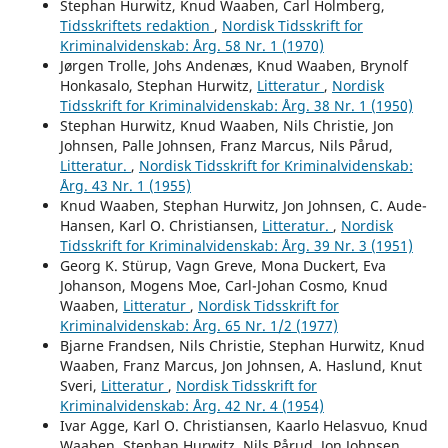
Stephan Hurwitz, Knud Waaben, Carl Holmberg,
Tidsskriftets redaktion
,
Nordisk Tidsskrift for
Kriminalvidenskab: Årg. 58 Nr. 1 (1970)
Jørgen Trolle, Johs Andenæs, Knud Waaben, Brynolf
Honkasalo, Stephan Hurwitz,
Litteratur
,
Nordisk
Tidsskrift for Kriminalvidenskab: Årg. 38 Nr. 1 (1950)
Stephan Hurwitz, Knud Waaben, Nils Christie, Jon
Johnsen, Palle Johnsen, Franz Marcus, Nils Pårud,
Litteratur.
,
Nordisk Tidsskrift for Kriminalvidenskab:
Årg. 43 Nr. 1 (1955)
Knud Waaben, Stephan Hurwitz, Jon Johnsen, C. Aude-
Hansen, Karl O. Christiansen,
Litteratur.
,
Nordisk
Tidsskrift for Kriminalvidenskab: Årg. 39 Nr. 3 (1951)
Georg K. Stürup, Vagn Greve, Mona Duckert, Eva
Johanson, Mogens Moe, Carl-Johan Cosmo, Knud
Waaben,
Litteratur
,
Nordisk Tidsskrift for
Kriminalvidenskab: Årg. 65 Nr. 1/2 (1977)
Bjarne Frandsen, Nils Christie, Stephan Hurwitz, Knud
Waaben, Franz Marcus, Jon Johnsen, A. Haslund, Knut
Sveri,
Litteratur
,
Nordisk Tidsskrift for
Kriminalvidenskab: Årg. 42 Nr. 4 (1954)
Ivar Agge, Karl O. Christiansen, Kaarlo Helasvuo, Knud
Waaben, Stephan Hurwitz, Nils Pårud, Jon Johnsen,