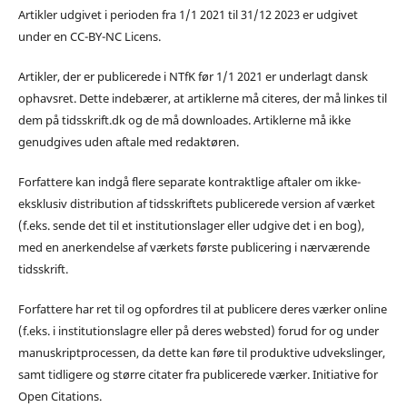
Artikler udgivet i perioden fra 1/1 2021 til 31/12 2023 er udgivet
under en CC-BY-NC Licens.
Artikler, der er publicerede i NTfK før 1/1 2021 er underlagt dansk
ophavsret. Dette indebærer, at artiklerne må citeres, der må linkes til
dem på tidsskrift.dk og de må downloades. Artiklerne må ikke
genudgives uden aftale med redaktøren.
Forfattere kan indgå flere separate kontraktlige aftaler om ikke-
eksklusiv distribution af tidsskriftets publicerede version af værket
(f.eks. sende det til et institutionslager eller udgive det i en bog),
med en anerkendelse af værkets første publicering i nærværende
tidsskrift.
Forfattere har ret til og opfordres til at publicere deres værker online
(f.eks. i institutionslagre eller på deres websted) forud for og under
manuskriptprocessen, da dette kan føre til produktive udvekslinger,
samt tidligere og større citater fra publicerede værker. Initiative for
Open Citations.