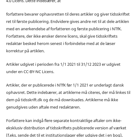
4.0 Licens. Dette indebærer, at
forfattere bevarer ophavsretten til deres artikler og giver tidsskriftet
ret til første publicering. Endvidere gives andre ret til at dele artiklen
med en anerkendelse af forfatteren og første publicering i NTfK.
Forfattere, der ikke ønsker denne licens, skal give tidsskriftets
redaktør besked herom senest i forbindelse med at de læser
korrektur på artiklen.
Artikler udgivet i perioden fra 1/1 2021 til 31/12 2023 er udgivet
under en CC-BY-NC Licens.
Artikler, der er publicerede i NTfK før 1/1 2021 er underlagt dansk
ophavsret. Dette indebærer, at artiklerne må citeres, der må linkes til
dem på tidsskrift.dk og de må downloades. Artiklerne må ikke
genudgives uden aftale med redaktøren.
Forfattere kan indgå flere separate kontraktlige aftaler om ikke-
eksklusiv distribution af tidsskriftets publicerede version af værket
(f.eks. sende det til et institutionslager eller udgive det i en bog),