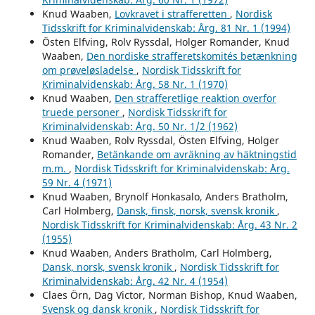
Knud Waaben,
Lovkravet i strafferetten
,
Nordisk
Tidsskrift for Kriminalvidenskab: Årg. 81 Nr. 1 (1994)
Östen Elfving, Rolv Ryssdal, Holger Romander, Knud
Waaben,
Den nordiske strafferetskomités betænkning
om prøveløsladelse
,
Nordisk Tidsskrift for
Kriminalvidenskab: Årg. 58 Nr. 1 (1970)
Knud Waaben,
Den strafferetlige reaktion overfor
truede personer
,
Nordisk Tidsskrift for
Kriminalvidenskab: Årg. 50 Nr. 1/2 (1962)
Knud Waaben, Rolv Ryssdal, Östen Elfving, Holger
Romander,
Betänkande om avräkning av häktningstid
m.m.
,
Nordisk Tidsskrift for Kriminalvidenskab: Årg.
59 Nr. 4 (1971)
Knud Waaben, Brynolf Honkasalo, Anders Bratholm,
Carl Holmberg,
Dansk, finsk, norsk, svensk kronik
,
Nordisk Tidsskrift for Kriminalvidenskab: Årg. 43 Nr. 2
(1955)
Knud Waaben, Anders Bratholm, Carl Holmberg,
Dansk, norsk, svensk kronik
,
Nordisk Tidsskrift for
Kriminalvidenskab: Årg. 42 Nr. 4 (1954)
Claes Örn, Dag Victor, Norman Bishop, Knud Waaben,
Svensk og dansk kronik
,
Nordisk Tidsskrift for