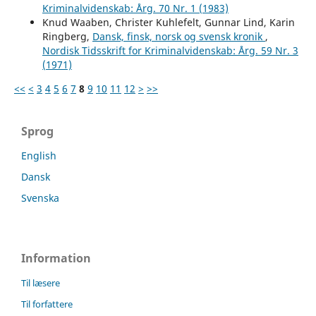
Kriminalvidenskab: Årg. 70 Nr. 1 (1983)
Knud Waaben, Christer Kuhlefelt, Gunnar Lind, Karin
Ringberg,
Dansk, finsk, norsk og svensk kronik
,
Nordisk Tidsskrift for Kriminalvidenskab: Årg. 59 Nr. 3
(1971)
<<
<
3
4
5
6
7
8
9
10
11
12
>
>>
Sprog
English
Dansk
Svenska
Information
Til læsere
Til forfattere