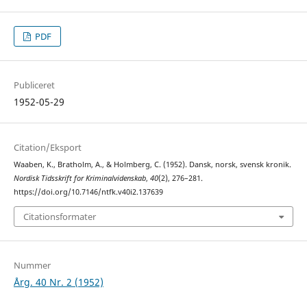
PDF
Publiceret
1952-05-29
Citation/Eksport
Waaben, K., Bratholm, A., & Holmberg, C. (1952). Dansk, norsk, svensk kronik.
Nordisk Tidsskrift for Kriminalvidenskab
,
40
(2), 276–281.
https://doi.org/10.7146/ntfk.v40i2.137639
Citationsformater
Nummer
Årg. 40 Nr. 2 (1952)