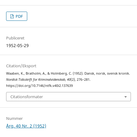
PDF
Publiceret
1952-05-29
Citation/Eksport
Waaben, K., Bratholm, A., & Holmberg, C. (1952). Dansk, norsk, svensk kronik.
Nordisk Tidsskrift for Kriminalvidenskab
,
40
(2), 276–281.
https://doi.org/10.7146/ntfk.v40i2.137639
Citationsformater
Nummer
Årg. 40 Nr. 2 (1952)