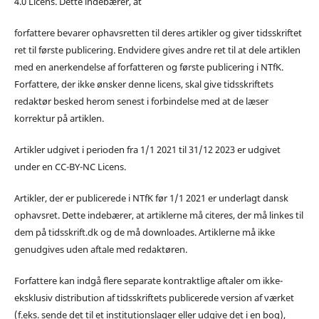
4.0 Licens. Dette indebærer, at
forfattere bevarer ophavsretten til deres artikler og giver tidsskriftet
ret til første publicering. Endvidere gives andre ret til at dele artiklen
med en anerkendelse af forfatteren og første publicering i NTfK.
Forfattere, der ikke ønsker denne licens, skal give tidsskriftets
redaktør besked herom senest i forbindelse med at de læser
korrektur på artiklen.
Artikler udgivet i perioden fra 1/1 2021 til 31/12 2023 er udgivet
under en CC-BY-NC Licens.
Artikler, der er publicerede i NTfK før 1/1 2021 er underlagt dansk
ophavsret. Dette indebærer, at artiklerne må citeres, der må linkes til
dem på tidsskrift.dk og de må downloades. Artiklerne må ikke
genudgives uden aftale med redaktøren.
Forfattere kan indgå flere separate kontraktlige aftaler om ikke-
eksklusiv distribution af tidsskriftets publicerede version af værket
(f.eks. sende det til et institutionslager eller udgive det i en bog),