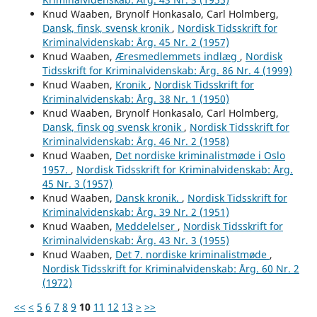
Knud Waaben, Brynolf Honkasalo, Carl Holmberg,
Dansk, finsk, svensk kronik
,
Nordisk Tidsskrift for
Kriminalvidenskab: Årg. 45 Nr. 2 (1957)
Knud Waaben,
Æresmedlemmets indlæg
,
Nordisk
Tidsskrift for Kriminalvidenskab: Årg. 86 Nr. 4 (1999)
Knud Waaben,
Kronik
,
Nordisk Tidsskrift for
Kriminalvidenskab: Årg. 38 Nr. 1 (1950)
Knud Waaben, Brynolf Honkasalo, Carl Holmberg,
Dansk, finsk og svensk kronik
,
Nordisk Tidsskrift for
Kriminalvidenskab: Årg. 46 Nr. 2 (1958)
Knud Waaben,
Det nordiske kriminalistmøde i Oslo
1957.
,
Nordisk Tidsskrift for Kriminalvidenskab: Årg.
45 Nr. 3 (1957)
Knud Waaben,
Dansk kronik.
,
Nordisk Tidsskrift for
Kriminalvidenskab: Årg. 39 Nr. 2 (1951)
Knud Waaben,
Meddelelser
,
Nordisk Tidsskrift for
Kriminalvidenskab: Årg. 43 Nr. 3 (1955)
Knud Waaben,
Det 7. nordiske kriminalistmøde
,
Nordisk Tidsskrift for Kriminalvidenskab: Årg. 60 Nr. 2
(1972)
<<
<
5
6
7
8
9
10
11
12
13
>
>>