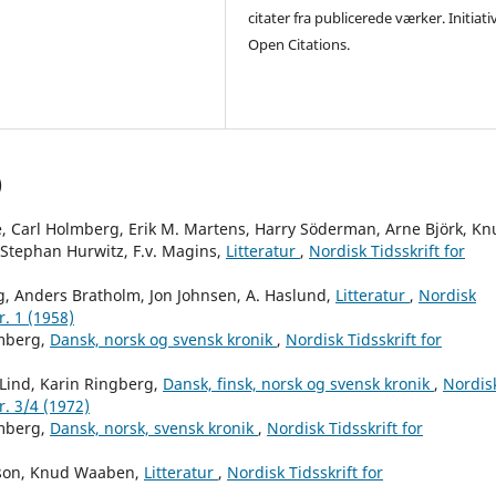
citater fra publicerede værker. Initiati
Open Citations.
)
re, Carl Holmberg, Erik M. Martens, Harry Söderman, Arne Björk, K
 Stephan Hurwitz, F.v. Magins,
Litteratur
,
Nordisk Tidsskrift for
g, Anders Bratholm, Jon Johnsen, A. Haslund,
Litteratur
,
Nordisk
r. 1 (1958)
mberg,
Dansk, norsk og svensk kronik
,
Nordisk Tidsskrift for
Lind, Karin Ringberg,
Dansk, finsk, norsk og svensk kronik
,
Nordis
r. 3/4 (1972)
mberg,
Dansk, norsk, svensk kronik
,
Nordisk Tidsskrift for
rrson, Knud Waaben,
Litteratur
,
Nordisk Tidsskrift for