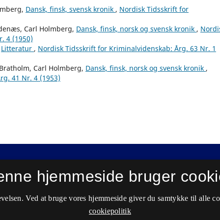
olmberg,
Dansk, finsk, svensk kronik
,
Nordisk Tidsskrift for
ndenæs, Carl Holmberg,
Dansk, finsk, norsk og svensk kronik
,
Nordi
r. 4 (1950)
,
Litteratur
,
Nordisk Tidsskrift for Kriminalvidenskab: Årg. 63 Nr. 1
Bratholm, Carl Holmberg,
Dansk, finsk, norsk og svensk kronik
,
rg. 41 Nr. 4 (1953)
enne hjemmeside bruger cooki
velsen. Ved at bruge vores hjemmeside giver du samtykke til alle c
cookiepolitik