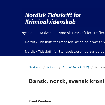
Nyeste
Arkiver
Nordisk Tidsskrift for Straffer
Nordisk Tidsskrift for Fængselsvæsen og praktisk St
Nordisk Tidsskrift for Fængselsvæsen og øvrige pen
Startside
/
Arkiver
/
Årg. 40 Nr. 2 (1952)
/
Årsber
Dansk, norsk, svensk kron
Knud Waaben