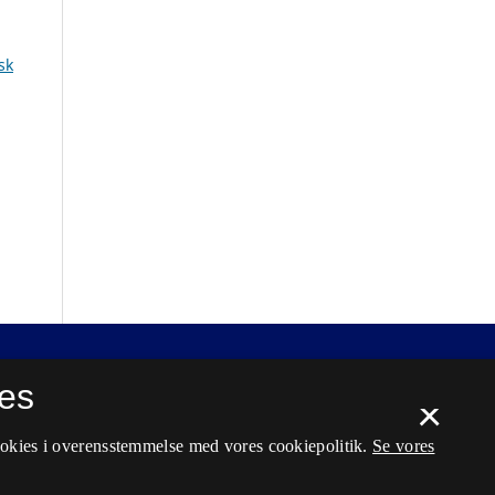
sk
es
×
ookies i overensstemmelse med vores cookiepolitik.
Se vores