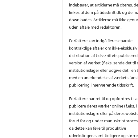
indebærer, at artiklerne må citeres, d
linkes til dem på tidsskrift.dk og de m
downloades. Artiklerne må ikke genu
uden aftale med redaktøren.
Forfattere kan indgå flere separate
kontraktlige aftaler om ikke-eksklusiv
distribution af tidsskriftets publicere
version af værket (f.eks. sende det til 
institutionslager eller udgive det i en
med en anerkendelse af værkets førs
publicering i nærværende tidsskrift.
Forfattere har ret til og opfordres til a
publicere deres værker online (f.eks. i
institutionslagre eller på deres webst
forud for og under manuskriptproces
da dette kan føre til produktive
udvekslinger, samt tidligere og større