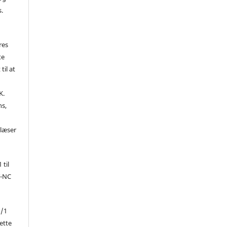
s.
res
te
til at
K.
ns,
d
 læser
 til
Y-NC
1/1
ette