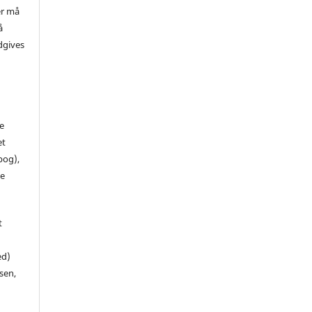
er må
å
dgives
de
et
 bog),
te
t
ed)
sen,