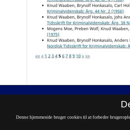
Knud Waaben, Brynolf Honkasalo, Carl H
Kriminalvidenskab: Årg. 44 Nr. 2 (1956)
Knud Waaben, Brynolf Honkasalo, Johs A
Tidsskrift for Kriminalvidenskab: Årg. 38 N
Mogens Moe, Preben Wolf, Knud Waaben
(1975)
Knud Waaben, Brynolf Honkasalo, Anders 
Nordisk Tidsskrift for Kriminalvidenskab: Å
<<
<
1
2
3
4
5
6
7
8
9
10
>
>>
Nordisk Tidsskrift for Kriminalvidenskab
D
ISSN 0029-1528 (Trykt)
Denne hjemmeside bruger cookies til at forbedre brugerople
ISSN 2446-3051 (Online)
Tilgængelighedserklæring