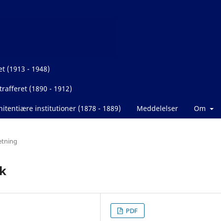
et (1913 - 1948)
rafferet (1890 - 1912)
itentiære institutioner (1878 - 1889)
Meddelelser
Om
etning
ik
PDF