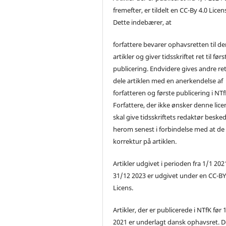
fremefter, er tildelt en CC-By 4.0 Licen
Dette indebærer, at
forfattere bevarer ophavsretten til de
artikler og giver tidsskriftet ret til førs
publicering. Endvidere gives andre ret 
dele artiklen med en anerkendelse af
forfatteren og første publicering i NTf
Forfattere, der ikke ønsker denne lice
skal give tidsskriftets redaktør beske
herom senest i forbindelse med at de
korrektur på artiklen.
Artikler udgivet i perioden fra 1/1 2021
31/12 2023 er udgivet under en CC-B
Licens.
Artikler, der er publicerede i NTfK før 
2021 er underlagt dansk ophavsret. D