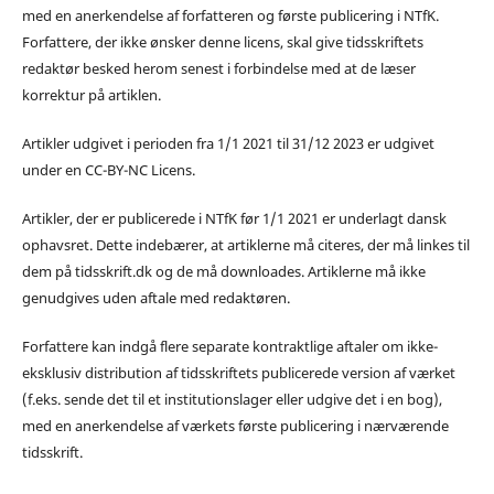
med en anerkendelse af forfatteren og første publicering i NTfK.
Forfattere, der ikke ønsker denne licens, skal give tidsskriftets
redaktør besked herom senest i forbindelse med at de læser
korrektur på artiklen.
Artikler udgivet i perioden fra 1/1 2021 til 31/12 2023 er udgivet
under en CC-BY-NC Licens.
Artikler, der er publicerede i NTfK før 1/1 2021 er underlagt dansk
ophavsret. Dette indebærer, at artiklerne må citeres, der må linkes til
dem på tidsskrift.dk og de må downloades. Artiklerne må ikke
genudgives uden aftale med redaktøren.
Forfattere kan indgå flere separate kontraktlige aftaler om ikke-
eksklusiv distribution af tidsskriftets publicerede version af værket
(f.eks. sende det til et institutionslager eller udgive det i en bog),
med en anerkendelse af værkets første publicering i nærværende
tidsskrift.