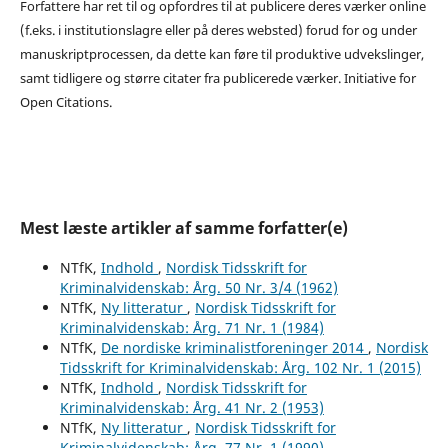
Forfattere har ret til og opfordres til at publicere deres værker online
(f.eks. i institutionslagre eller på deres websted) forud for og under
manuskriptprocessen, da dette kan føre til produktive udvekslinger,
samt tidligere og større citater fra publicerede værker. Initiative for
Open Citations.
Mest læste artikler af samme forfatter(e)
NTfK,
Indhold
,
Nordisk Tidsskrift for
Kriminalvidenskab: Årg. 50 Nr. 3/4 (1962)
NTfK,
Ny litteratur
,
Nordisk Tidsskrift for
Kriminalvidenskab: Årg. 71 Nr. 1 (1984)
NTfK,
De nordiske kriminalistforeninger 2014
,
Nordisk
Tidsskrift for Kriminalvidenskab: Årg. 102 Nr. 1 (2015)
NTfK,
Indhold
,
Nordisk Tidsskrift for
Kriminalvidenskab: Årg. 41 Nr. 2 (1953)
NTfK,
Ny litteratur
,
Nordisk Tidsskrift for
Kriminalvidenskab: Årg. 77 Nr. 1 (1990)