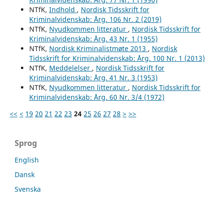
NTfK,
Indhold
,
Nordisk Tidsskrift for
Kriminalvidenskab: Årg. 106 Nr. 2 (2019)
NTfK,
Nyudkommen litteratur
,
Nordisk Tidsskrift for
Kriminalvidenskab: Årg. 43 Nr. 1 (1955)
NTfK,
Nordisk Kriminalistmøte 2013
,
Nordisk
Tidsskrift for Kriminalvidenskab: Årg. 100 Nr. 1 (2013)
NTfK,
Meddelelser
,
Nordisk Tidsskrift for
Kriminalvidenskab: Årg. 41 Nr. 3 (1953)
NTfK,
Nyudkommen litteratur
,
Nordisk Tidsskrift for
Kriminalvidenskab: Årg. 60 Nr. 3/4 (1972)
<<
<
19
20
21
22
23
24
25
26
27
28
>
>>
Sprog
English
Dansk
Svenska