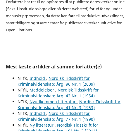
Forfattere har ret til og opfordres til at publicere deres værker online
(f.eks. i institutionslagre eller på deres websted) forud for og under
manuskriptprocessen, da dette kan føre til produktive udvekslinger,
samt tidligere og større citater fra publicerede værker. Initiative for
Open Citations.
Mest læste artikler af samme forfatter(e)
NTfK,
Indhold
,
Nordisk Tidsskrift for
Kriminalvidenskab: Årg. 96 Nr. 1 (2009)
NTfK,
Meddelelser
,
Nordisk Tidsskrift for
Kriminalvidenskab: Årg. 42 Nr. 1 (1954)
NTfK,
Nyudkommen litteratur
,
Nordisk Tidsskrift for
Kriminalvidenskab: Årg. 41 Nr. 3 (1953)
NTfK,
Indhold
,
Nordisk Tidsskrift for
Kriminalvidenskab: Årg. 77 Nr. 1 (1990)
NTfK,
Ny litteratur
,
Nordisk Tidsskrift for
Kriminalvidenskab: Årg. 101 Nr. 3 (2014)