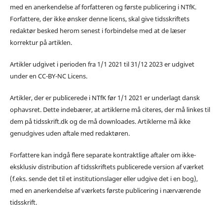
med en anerkendelse af forfatteren og første publicering i NTfK.
Forfattere, der ikke ønsker denne licens, skal give tidsskriftets
redaktør besked herom senest i forbindelse med at de læser
korrektur på artiklen.
Artikler udgivet i perioden fra 1/1 2021 til 31/12 2023 er udgivet
under en CC-BY-NC Licens.
Artikler, der er publicerede i NTfK før 1/1 2021 er underlagt dansk
ophavsret. Dette indebærer, at artiklerne må citeres, der må linkes til
dem på tidsskrift.dk og de må downloades. Artiklerne må ikke
genudgives uden aftale med redaktøren.
Forfattere kan indgå flere separate kontraktlige aftaler om ikke-
eksklusiv distribution af tidsskriftets publicerede version af værket
(f.eks. sende det til et institutionslager eller udgive det i en bog),
med en anerkendelse af værkets første publicering i nærværende
tidsskrift.