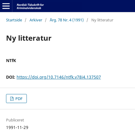
Startside
/
Arkiver
/
Årg. 78 Nr. 4 (1991)
/
Ny litteratur
Ny litteratur
NTfK
DOI:
https://doi.org/10.7146/ntfk.v78i4.137507
PDF
Publiceret
1991-11-29