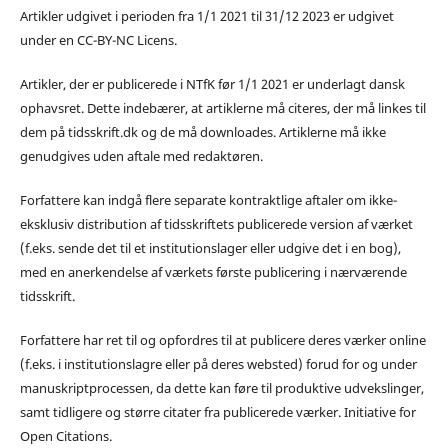
Artikler udgivet i perioden fra 1/1 2021 til 31/12 2023 er udgivet
under en CC-BY-NC Licens.
Artikler, der er publicerede i NTfK før 1/1 2021 er underlagt dansk
ophavsret. Dette indebærer, at artiklerne må citeres, der må linkes til
dem på tidsskrift.dk og de må downloades. Artiklerne må ikke
genudgives uden aftale med redaktøren.
Forfattere kan indgå flere separate kontraktlige aftaler om ikke-
eksklusiv distribution af tidsskriftets publicerede version af værket
(f.eks. sende det til et institutionslager eller udgive det i en bog),
med en anerkendelse af værkets første publicering i nærværende
tidsskrift.
Forfattere har ret til og opfordres til at publicere deres værker online
(f.eks. i institutionslagre eller på deres websted) forud for og under
manuskriptprocessen, da dette kan føre til produktive udvekslinger,
samt tidligere og større citater fra publicerede værker. Initiative for
Open Citations.