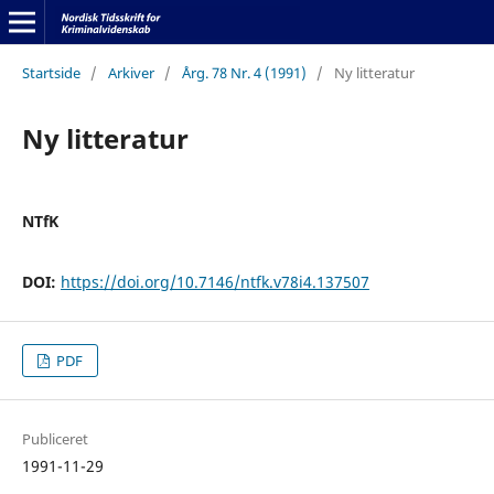
Startside
/
Arkiver
/
Årg. 78 Nr. 4 (1991)
/
Ny litteratur
Ny litteratur
NTfK
DOI:
https://doi.org/10.7146/ntfk.v78i4.137507
PDF
Publiceret
1991-11-29