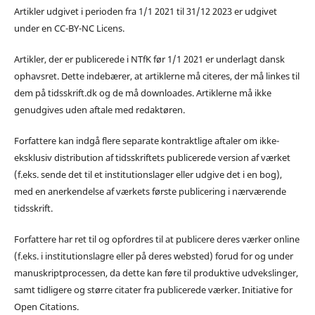
Artikler udgivet i perioden fra 1/1 2021 til 31/12 2023 er udgivet
under en CC-BY-NC Licens.
Artikler, der er publicerede i NTfK før 1/1 2021 er underlagt dansk
ophavsret. Dette indebærer, at artiklerne må citeres, der må linkes til
dem på tidsskrift.dk og de må downloades. Artiklerne må ikke
genudgives uden aftale med redaktøren.
Forfattere kan indgå flere separate kontraktlige aftaler om ikke-
eksklusiv distribution af tidsskriftets publicerede version af værket
(f.eks. sende det til et institutionslager eller udgive det i en bog),
med en anerkendelse af værkets første publicering i nærværende
tidsskrift.
Forfattere har ret til og opfordres til at publicere deres værker online
(f.eks. i institutionslagre eller på deres websted) forud for og under
manuskriptprocessen, da dette kan føre til produktive udvekslinger,
samt tidligere og større citater fra publicerede værker. Initiative for
Open Citations.