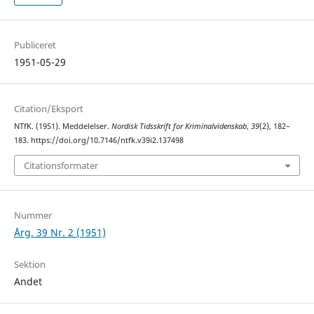
Publiceret
1951-05-29
Citation/Eksport
NTfK. (1951). Meddelelser.
Nordisk Tidsskrift for Kriminalvidenskab
,
39
(2), 182–
183. https://doi.org/10.7146/ntfk.v39i2.137498
Citationsformater
Nummer
Årg. 39 Nr. 2 (1951)
Sektion
Andet