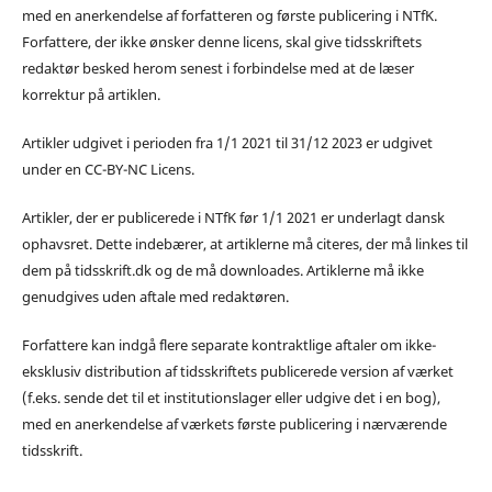
med en anerkendelse af forfatteren og første publicering i NTfK.
Forfattere, der ikke ønsker denne licens, skal give tidsskriftets
redaktør besked herom senest i forbindelse med at de læser
korrektur på artiklen.
Artikler udgivet i perioden fra 1/1 2021 til 31/12 2023 er udgivet
under en CC-BY-NC Licens.
Artikler, der er publicerede i NTfK før 1/1 2021 er underlagt dansk
ophavsret. Dette indebærer, at artiklerne må citeres, der må linkes til
dem på tidsskrift.dk og de må downloades. Artiklerne må ikke
genudgives uden aftale med redaktøren.
Forfattere kan indgå flere separate kontraktlige aftaler om ikke-
eksklusiv distribution af tidsskriftets publicerede version af værket
(f.eks. sende det til et institutionslager eller udgive det i en bog),
med en anerkendelse af værkets første publicering i nærværende
tidsskrift.