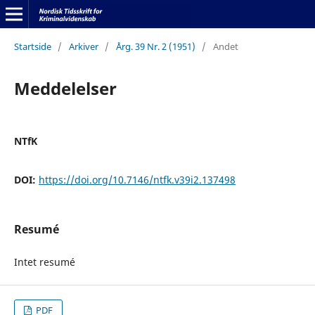
Startside
/
Arkiver
/
Årg. 39 Nr. 2 (1951)
/
Andet
Meddelelser
NTfK
DOI:
https://doi.org/10.7146/ntfk.v39i2.137498
Resumé
Intet resumé
PDF