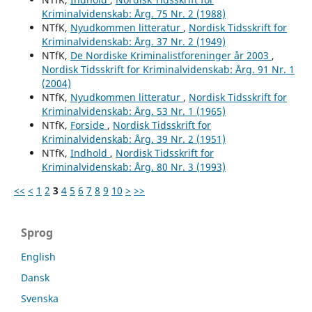
Kriminalvidenskab: Årg. 75 Nr. 2 (1988)
NTfK,
Nyudkommen litteratur
,
Nordisk Tidsskrift for
Kriminalvidenskab: Årg. 37 Nr. 2 (1949)
NTfK,
De Nordiske Kriminalistforeninger år 2003
,
Nordisk Tidsskrift for Kriminalvidenskab: Årg. 91 Nr. 1
(2004)
NTfK,
Nyudkommen litteratur
,
Nordisk Tidsskrift for
Kriminalvidenskab: Årg. 53 Nr. 1 (1965)
NTfK,
Forside
,
Nordisk Tidsskrift for
Kriminalvidenskab: Årg. 39 Nr. 2 (1951)
NTfK,
Indhold
,
Nordisk Tidsskrift for
Kriminalvidenskab: Årg. 80 Nr. 3 (1993)
<<
<
1
2
3
4
5
6
7
8
9
10
>
>>
Sprog
English
Dansk
Svenska