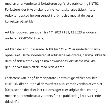
med en anerkendelse af forfatteren og første publicering i NTfK.
Forfattere, der ikke ønsker denne licens, skal give tidsskriftets
redaktør besked herom senest i forbindelse med at de læser
korrektur på artiklen.
Artikler udgivet i perioden fra 1/1 2021 til 31/12 2023 er udgivet
under en CC-BY-NC Licens.
Artikler, der er publicerede i NTfK før 1/1 2021 er underlagt dansk
ophavsret. Dette indebærer, at artiklerne må citeres, der må linkes til
dem på tidsskrift.dk og de må downloades. Artiklerne må ikke
genudgives uden aftale med redaktøren.
Forfattere kan indgå flere separate kontraktlige aftaler om ikke-
eksklusiv distribution af tidsskriftets publicerede version af værket
(f.eks. sende det til et institutionslager eller udgive det i en bog),
med en anerkendelse af værkets første publicering i nærværende
tidsskrift.