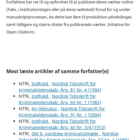
Forfattere har ret til og opfordres til at publicere deres værker online
(f.eks. i institutionslagre eller på deres websted) forud for og under
manuskriptprocessen, da dette kan føre til produktive udvekslinger,
samt tidligere og større citater fra publicerede værker. Initiative for
Open Citations.
Mest læste artikler af samme forfatter(e)
NTfK,
Indhold
,
Nordisk Tidsskrift for
Kriminalvidenskab: Årg. 81 Nr. 4 (1994)
NTfK,
Indhold
,
Nordisk Tidsskrift for
Kriminalvidenskab: Årg. 69 Nr. 1 (1982)
NTfK,
Ny litteratur
,
Nordisk Tidsskrift for
Kriminalvidenskab: Årg. 91 Nr. 1 (2004)
NTfK,
Indhold
,
Nordisk Tidsskrift for
Kriminalvidenskab: Årg. 60 Nr. 3/4 (1972)
NTfK,
Det 8. nordiske kriminalistmøde
,
Nordisk
Tidsskrift for Kriminalvidenskab: Årg. 67 Nr. 1 (1980)