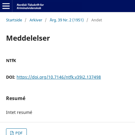
Startside
/
Arkiver
/
Årg. 39 Nr. 2 (1951)
/
Andet
Meddelelser
NTfK
DOI:
https://doi.org/10.7146/ntfk.v39i2.137498
Resumé
Intet resumé
PDF