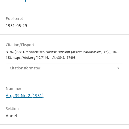
Publiceret
1951-05-29
Citation/Eksport
NTfK. (1951). Meddelelser.
Nordisk Tidsskrift for Kriminalvidenskab
,
39
(2), 182–
183. https://doi.org/10.7146/ntfk.v39i2.137498
Citationsformater
Nummer
Årg. 39 Nr. 2 (1951)
Sektion
Andet