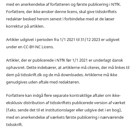
med en anerkendelse af forfatteren og første publicering i NTfK.
Forfattere, der ikke ønsker denne licens, skal give tidsskriftets
redaktør besked herom senest i forbindelse med at de læser
korrektur på artiklen.
Artikler udgivet i perioden fra 1/1 2021 til 31/12 2023 er udgivet
under en CC-BY-NC Licens.
Artikler, der er publicerede i NTfK før 1/1 2021 er underlagt dansk
ophavsret. Dette indebærer, at artiklerne må citeres, der må linkes til
dem på tidsskrift.dk og de må downloades. Artiklerne må ikke
genudgives uden aftale med redaktøren.
Forfattere kan indgå flere separate kontraktlige aftaler om ikke-
eksklusiv distribution af tidsskriftets publicerede version af værket
(f.eks. sende det til et institutionslager eller udgive det i en bog),
med en anerkendelse af værkets første publicering i nærværende
tidsskrift.