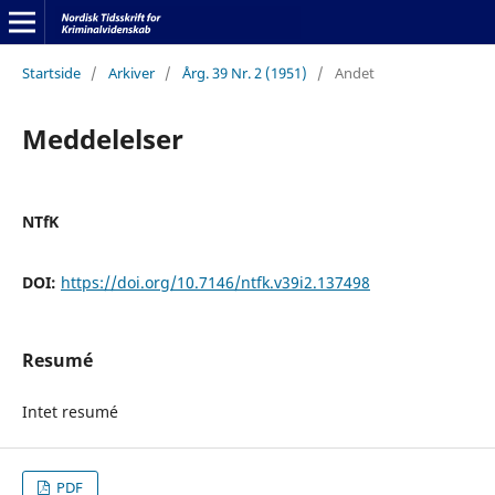
Startside
/
Arkiver
/
Årg. 39 Nr. 2 (1951)
/
Andet
Meddelelser
NTfK
DOI:
https://doi.org/10.7146/ntfk.v39i2.137498
Resumé
Intet resumé
PDF