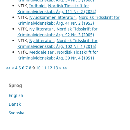
NTfK,
Indhold
,
Nordisk Tidsskrift for
Kriminalvidenskab: Årg. 111 Nr. 2 (2024)
NTfK,
Nyudkommen litteratur
,
Nordisk Tidsskrift for
Kriminalvidenskab: Årg. 41 Nr. 2 (1953)
NTfK,
Ny litteratur
,
Nordisk Tidsskrift for
Kriminalvidenskab: Årg. 92 Nr. 3 (2005)
NTfK,
Ny litteratur
,
Nordisk Tidsskrift for
Kriminalvidenskab: Årg. 102 Nr. 1 (2015)
NTfK,
Meddelelser
,
Nordisk Tidsskrift for
Kriminalvidenskab: Årg. 39 Nr. 4 (1951)
<<
<
4
5
6
7
8
9
10
11
12
13
>
>>
Sprog
English
Dansk
Svenska