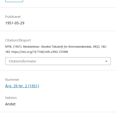
Publiceret
1951-05-29
Citation/Eksport
NTfK. (1951). Meddelelser.
Nordisk Tidsskrift for Kriminalvidenskab
,
39
(2), 182–
183. https://doi.org/10.7146/ntfk.v39i2.137498
Citationsformater
Nummer
Årg. 39 Nr. 2 (1951)
Sektion
Andet