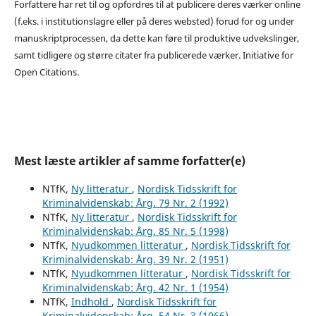
Forfattere har ret til og opfordres til at publicere deres værker online
(f.eks. i institutionslagre eller på deres websted) forud for og under
manuskriptprocessen, da dette kan føre til produktive udvekslinger,
samt tidligere og større citater fra publicerede værker. Initiative for
Open Citations.
Mest læste artikler af samme forfatter(e)
NTfK,
Ny litteratur
,
Nordisk Tidsskrift for
Kriminalvidenskab: Årg. 79 Nr. 2 (1992)
NTfK,
Ny litteratur
,
Nordisk Tidsskrift for
Kriminalvidenskab: Årg. 85 Nr. 5 (1998)
NTfK,
Nyudkommen litteratur
,
Nordisk Tidsskrift for
Kriminalvidenskab: Årg. 39 Nr. 2 (1951)
NTfK,
Nyudkommen litteratur
,
Nordisk Tidsskrift for
Kriminalvidenskab: Årg. 42 Nr. 1 (1954)
NTfK,
Indhold
,
Nordisk Tidsskrift for
Kriminalvidenskab: Årg. 54 Nr. 3 (1966)