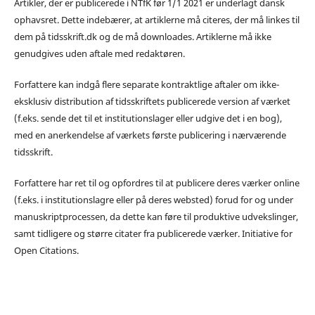
Artikler, der er publicerede i NTfK før 1/1 2021 er underlagt dansk
ophavsret. Dette indebærer, at artiklerne må citeres, der må linkes til
dem på tidsskrift.dk og de må downloades. Artiklerne må ikke
genudgives uden aftale med redaktøren.
Forfattere kan indgå flere separate kontraktlige aftaler om ikke-
eksklusiv distribution af tidsskriftets publicerede version af værket
(f.eks. sende det til et institutionslager eller udgive det i en bog),
med en anerkendelse af værkets første publicering i nærværende
tidsskrift.
Forfattere har ret til og opfordres til at publicere deres værker online
(f.eks. i institutionslagre eller på deres websted) forud for og under
manuskriptprocessen, da dette kan føre til produktive udvekslinger,
samt tidligere og større citater fra publicerede værker. Initiative for
Open Citations.