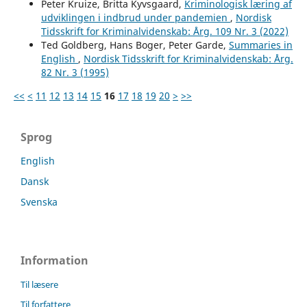
Peter Kruize, Britta Kyvsgaard,
Kriminologisk læring af
udviklingen i indbrud under pandemien
,
Nordisk
Tidsskrift for Kriminalvidenskab: Årg. 109 Nr. 3 (2022)
Ted Goldberg, Hans Boger, Peter Garde,
Summaries in
English
,
Nordisk Tidsskrift for Kriminalvidenskab: Årg.
82 Nr. 3 (1995)
<<
<
11
12
13
14
15
16
17
18
19
20
>
>>
Sprog
English
Dansk
Svenska
Information
Til læsere
Til forfattere