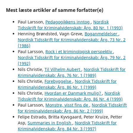
Mest læste artikler af samme forfatter(e)
Paul Larsson,
Pedagogikkens inntog
,
Nordisk
Tidsskrift for Kriminalvidenskab: Årg. 80 Nr. 1 (1993)
Henning Brøndsted, Vagn Greve,
Boganmeldelser
,
Nordisk Tidsskrift for Kriminalvidenskab: Årg. 73 Nr. 2
(1986)
Paul Larsson,
Rock i et kriminologisk perspektiv
,
Nordisk Tidsskrift for Kriminalvidenskab: Årg. 79 Nr. 2
(1992)
Nils Christie,
Til Vilhelm Aubert
,
Nordisk Tidsskrift for
Kriminalvidenskab: Årg. 76 Nr. 1 (1989)
Nils Christie,
Forebyggelse
,
Nordisk Tidsskrift for
Kriminalvidenskab: Årg. 86 Nr. 1 (1999)
Nils Christie,
Hvordan er Danmark mulig?
,
Nordisk
Tidsskrift for Kriminalvidenskab: Årg. 86 Nr. 4 (1999)
Paul Larsson,
Monstre, visst fins de
,
Nordisk Tidsskrift
for Kriminalvidenskab: Årg. 86 Nr. 2 (1999)
Felipe Estrado, Britta Kyvsgaard, Peter Kruize, Petter
Asp,
Summaries in English
,
Nordisk Tidsskrift for
Kriminalvidenskab: Årg. 84 Nr. 3 (1997)