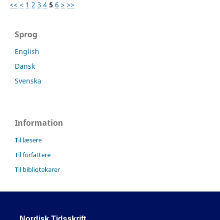
<<
<
1
2
3
4
5
6
>
>>
Sprog
English
Dansk
Svenska
Information
Til læsere
Til forfattere
Til bibliotekarer
Nordisk Tidsskrift