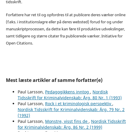
tidsskrift.
Forfattere har ret til og opfordres til at publicere deres værker online
(f.eks. i institutionslagre eller på deres websted) forud for og under
manuskriptprocessen, da dette kan føre til produktive udvekslinger,
samt tidligere og større citater fra publicerede værker. Initiative for
Open Citations.
Mest læste artikler af samme forfatter(e)
Paul Larsson,
Pedagogikkens inntog
,
Nordisk
Tidsskrift for Kriminalvidenskab: Årg. 80 Nr. 1 (1993)
Paul Larsson,
Rock i et kriminologisk perspektiv
,
Nordisk Tidsskrift for Kriminalvidenskab: Årg. 79 Nr. 2
(1992)
Paul Larsson,
Monstre, visst fins de
,
Nordisk Tidsskrift
for Kriminalvidenskab: Årg. 86 Nr. 2 (1999)