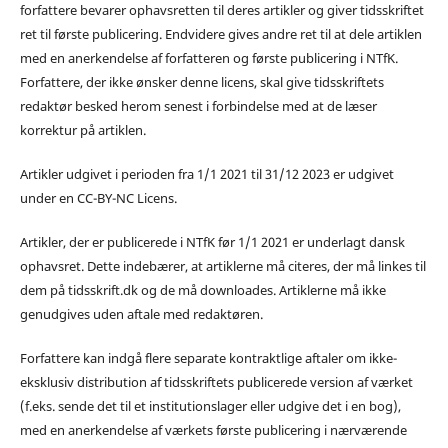
forfattere bevarer ophavsretten til deres artikler og giver tidsskriftet
ret til første publicering. Endvidere gives andre ret til at dele artiklen
med en anerkendelse af forfatteren og første publicering i NTfK.
Forfattere, der ikke ønsker denne licens, skal give tidsskriftets
redaktør besked herom senest i forbindelse med at de læser
korrektur på artiklen.
Artikler udgivet i perioden fra 1/1 2021 til 31/12 2023 er udgivet
under en CC-BY-NC Licens.
Artikler, der er publicerede i NTfK før 1/1 2021 er underlagt dansk
ophavsret. Dette indebærer, at artiklerne må citeres, der må linkes til
dem på tidsskrift.dk og de må downloades. Artiklerne må ikke
genudgives uden aftale med redaktøren.
Forfattere kan indgå flere separate kontraktlige aftaler om ikke-
eksklusiv distribution af tidsskriftets publicerede version af værket
(f.eks. sende det til et institutionslager eller udgive det i en bog),
med en anerkendelse af værkets første publicering i nærværende