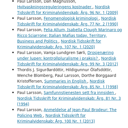
Paul Larsson, Dan Magnusson,
Hvitvaskningsreguleringens kostnader
,
Nordisk
Tidsskrift for Kriminalvidenskab: Årg. 96 Nr. 1 (2009)
Paul Larsson,
Fenomenologisk kriminologi
,
Nordisk
Tidsskrift for Kriminalvidenskab: Årg. 77 Nr. 2 (1990)
Paul Larsson,
Felia Allum, Isabella Clough Marinaro og
Ricco Sciarrone: Italian Mafias today. Territory,
Business and Politics
,
Nordisk Tidsskrift for
Kriminalvidenskab: Årg. 107 Nr. 1 (2020)
Paul Larsson, Vamja Lundgren Sørli,
Drosjenæring
under lupen: kontrollpluralisme i praksis?
,
Nordisk
Tidsskrift for Kriminalvidenskab: Årg. 99 Nr. 3 (2012)
Thordis J. Sigurðardóttir, Hildigunnur Ólafsdóttir,
Wenche Blomberg, Paul Larsson, Dorthe Borggaard
Kristoffersen,
Summaries in English
,
Nordisk
Tidsskrift for Kriminalvidenskab: Årg. 85 Nr. 1 (1998)
Paul Larsson,
Samfunnstjenesten sett fra innsiden
,
Nordisk Tidsskrift for Kriminalvidenskab: Årg. 81 Nr. 3
(1994)
Paul Larsson,
Anmeldelse af Jean-Paul Brodeur: The
Policing Web
,
Nordisk Tidsskrift for
Kriminalvidenskab: Årg. 100 Nr. 1 (2013)