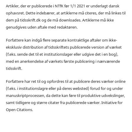
Artikler, der er publicerede i NTfK før 1/1 2021 er underlagt dansk
ophavsret. Dette indebærer, at artiklerne må citeres, der må linkes til
dem på tidsskrift.dk og de må downloades. Artiklerne må ikke
genudgives uden aftale med redaktøren.
Forfattere kan indgå flere separate kontraktlige aftaler om ikke-
eksklusiv distribution af tidsskriftets publicerede version af værket
(f.eks. sende det til et institutionslager eller udgive det i en bog),
med en anerkendelse af værkets første publicering i nærværende
tidsskrift.
Forfattere har ret til og opfordres til at publicere deres værker online
(f.eks. i institutionslagre eller på deres websted) forud for og under
manuskriptprocessen, da dette kan føre til produktive udvekslinger,
samt tidligere og større citater fra publicerede værker. Initiative for
Open Citations.