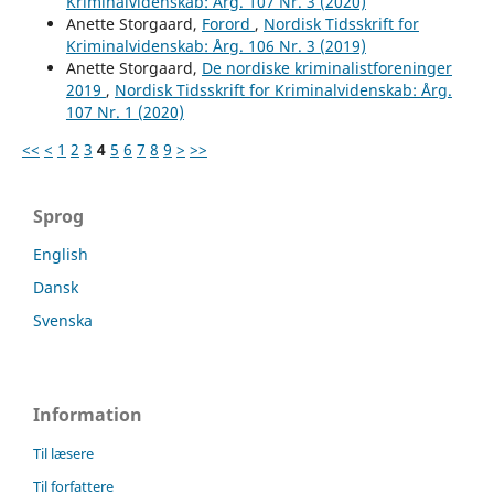
Kriminalvidenskab: Årg. 107 Nr. 3 (2020)
Anette Storgaard,
Forord
,
Nordisk Tidsskrift for
Kriminalvidenskab: Årg. 106 Nr. 3 (2019)
Anette Storgaard,
De nordiske kriminalistforeninger
2019
,
Nordisk Tidsskrift for Kriminalvidenskab: Årg.
107 Nr. 1 (2020)
<<
<
1
2
3
4
5
6
7
8
9
>
>>
Sprog
English
Dansk
Svenska
Information
Til læsere
Til forfattere