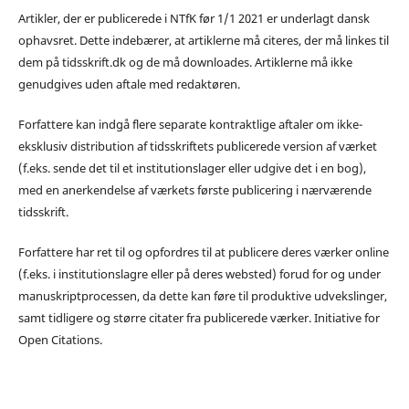
Artikler, der er publicerede i NTfK før 1/1 2021 er underlagt dansk
ophavsret. Dette indebærer, at artiklerne må citeres, der må linkes til
dem på tidsskrift.dk og de må downloades. Artiklerne må ikke
genudgives uden aftale med redaktøren.
Forfattere kan indgå flere separate kontraktlige aftaler om ikke-
eksklusiv distribution af tidsskriftets publicerede version af værket
(f.eks. sende det til et institutionslager eller udgive det i en bog),
med en anerkendelse af værkets første publicering i nærværende
tidsskrift.
Forfattere har ret til og opfordres til at publicere deres værker online
(f.eks. i institutionslagre eller på deres websted) forud for og under
manuskriptprocessen, da dette kan føre til produktive udvekslinger,
samt tidligere og større citater fra publicerede værker. Initiative for
Open Citations.