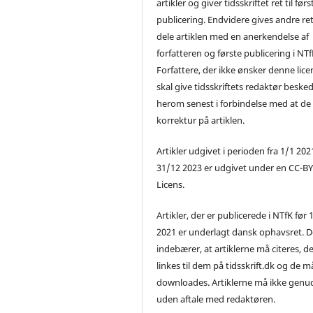
artikler og giver tidsskriftet ret til førs
publicering. Endvidere gives andre ret 
dele artiklen med en anerkendelse af
forfatteren og første publicering i NTf
Forfattere, der ikke ønsker denne lice
skal give tidsskriftets redaktør beske
herom senest i forbindelse med at de
korrektur på artiklen.
Artikler udgivet i perioden fra 1/1 2021
31/12 2023 er udgivet under en CC-B
Licens.
Artikler, der er publicerede i NTfK før 
2021 er underlagt dansk ophavsret. D
indebærer, at artiklerne må citeres, d
linkes til dem på tidsskrift.dk og de m
downloades. Artiklerne må ikke genu
uden aftale med redaktøren.