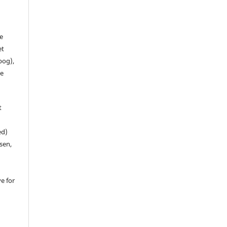
de
et
 bog),
te
t
ed)
sen,
ve for