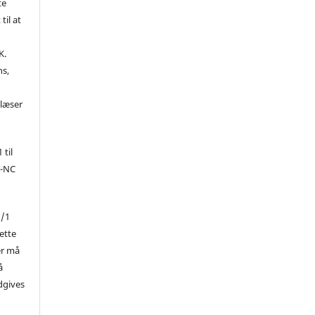
te
til at
K.
ns,
d
 læser
 til
Y-NC
1/1
ette
er må
å
dgives