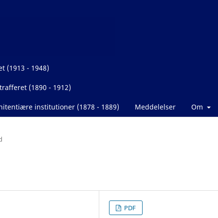
et (1913 - 1948)
rafferet (1890 - 1912)
itentiære institutioner (1878 - 1889)
Meddelelser
Om
d
PDF