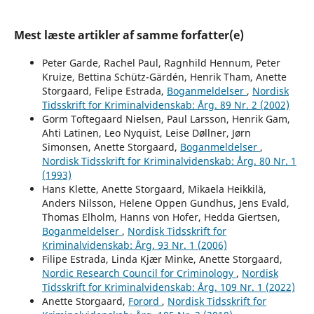
Mest læste artikler af samme forfatter(e)
Peter Garde, Rachel Paul, Ragnhild Hennum, Peter
Kruize, Bettina Schütz-Gärdén, Henrik Tham, Anette
Storgaard, Felipe Estrada,
Boganmeldelser
,
Nordisk
Tidsskrift for Kriminalvidenskab: Årg. 89 Nr. 2 (2002)
Gorm Toftegaard Nielsen, Paul Larsson, Henrik Gam,
Ahti Latinen, Leo Nyquist, Leise Døllner, Jørn
Simonsen, Anette Storgaard,
Boganmeldelser
,
Nordisk Tidsskrift for Kriminalvidenskab: Årg. 80 Nr. 1
(1993)
Hans Klette, Anette Storgaard, Mikaela Heikkilä,
Anders Nilsson, Helene Oppen Gundhus, Jens Evald,
Thomas Elholm, Hanns von Hofer, Hedda Giertsen,
Boganmeldelser
,
Nordisk Tidsskrift for
Kriminalvidenskab: Årg. 93 Nr. 1 (2006)
Filipe Estrada, Linda Kjær Minke, Anette Storgaard,
Nordic Research Council for Criminology
,
Nordisk
Tidsskrift for Kriminalvidenskab: Årg. 109 Nr. 1 (2022)
Anette Storgaard,
Forord
,
Nordisk Tidsskrift for