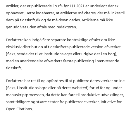
Artikler, der er publicerede i NTfK før 1/1 2021 er underlagt dansk
ophavsret. Dette indebærer, at artiklerne må citeres, der må linkes til
dem på tidsskrift.dk og de må downloades. Artiklerne må ikke
genudgives uden aftale med redaktøren.
Forfattere kan indgå flere separate kontraktlige aftaler om ikke-
eksklusiv distribution af tidsskriftets publicerede version af værket
(f.eks. sende det til et institutionslager eller udgive det i en bog),
med en anerkendelse af værkets første publicering i nærværende
tidsskrift.
Forfattere har ret til og opfordres til at publicere deres værker online
(f.eks. i institutionslagre eller på deres websted) forud for og under
manuskriptprocessen, da dette kan føre til produktive udvekslinger,
samt tidligere og større citater fra publicerede værker. Initiative for
Open Citations.