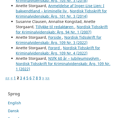
Kriminalvidenskab: Årg. 105 Nr. 3 (2018)
Anette Storgaard,
Anmeldelse af Inger-Lise Lien: I
bakvendtland – kriminelle liv
,
Nordisk Tidsskrift for
Kriminalvidenskab: Årg. 101 Nr. 3 (2014)
Susanne Clausen, Annalise Kongstad, Anette
Storgaard,
Tillykke til redaktøren
,
Nordisk Tidsskrift
for Kriminalvidenskab: Årg. 94 Nr. 1 (2007)
Anette Storgaard,
Forside
,
Nordisk Tidsskrift for
Kriminalvidenskab: Årg. 109 Nr. 3 (2022)
Anette Storgaard,
Forord
,
Nordisk Tidsskrift for
Kriminalvidenskab: Årg. 109 Nr. 4 (2022)
Anette Storgaard,
NSfK 60 år – Jubileumsvolym
,
Nordisk Tidsskrift for Kriminalvidenskab: Årg. 109 Nr.
1 (2022)
<<
<
1
2
3
4
5
6
7
8
9
>
>>
Sprog
English
Dansk