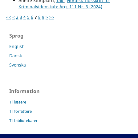
Anette Storgaard,
Tak
,
Nordisk Tidsskrift for
Kriminalvidenskab: Årg. 111 Nr. 3 (2024)
<<
<
2
3
4
5
6
7
8
9
>
>>
Sprog
English
Dansk
Svenska
Information
Til læsere
Til forfattere
Til bibliotekarer