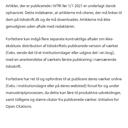
Artikler, der er publicerede i NTfK før 1/1 2021 er underlagt dansk
ophavsret. Dette indebærer, at artiklerne må citeres, der må linkes til
dem på tidsskrift.dk og de må downloades. Artiklerne må ikke
genudgives uden aftale med redaktøren.
Forfattere kan indgå flere separate kontraktlige aftaler om ikke-
eksklusiv distribution af tidsskriftets publicerede version af værket
(f.eks. sende det til et institutionslager eller udgive det i en bog),
med en anerkendelse af værkets første publicering i nærværende
tidsskrift.
Forfattere har ret til og opfordres til at publicere deres værker online
(f.eks. i institutionslagre eller på deres websted) forud for og under
manuskriptprocessen, da dette kan føre til produktive udvekslinger,
samt tidligere og større citater fra publicerede værker. Initiative for
Open Citations.