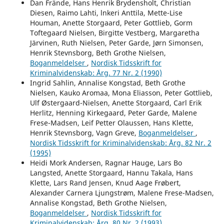
Dan Frände, Hans Henrik Brydensholt, Christian
Diesen, Raimo Lahti, lnkeri Anttila, Mette-Lise
Houman, Anette Storgaard, Peter Gottlieb, Gorm
Toftegaard Nielsen, Birgitte Vestberg, Margaretha
Järvinen, Ruth Nielsen, Peter Garde, Jørn Simonsen,
Henrik Stevnsborg, Beth Grothe Nielsen,
Boganmeldelser
,
Nordisk Tidsskrift for
Kriminalvidenskab: Årg. 77 Nr. 2 (1990)
Ingrid Sahlin, Annalise Kongstad, Beth Grothe
Nielsen, Kauko Aromaa, Mona Eliasson, Peter Gottlieb,
Ulf Østergaard-Nielsen, Anette Storgaard, Carl Erik
Herlitz, Henning Kirkegaard, Peter Garde, Malene
Frese-Madsen, Leif Petter Olaussen, Hans Klette,
Henrik Stevnsborg, Vagn Greve,
Boganmeldelser
,
Nordisk Tidsskrift for Kriminalvidenskab: Årg. 82 Nr. 2
(1995)
Heidi Mork Andersen, Ragnar Hauge, Lars Bo
Langsted, Anette Storgaard, Hannu Takala, Hans
Klette, Lars Rand Jensen, Knud Aage Frøbert,
Alexander Carnera Ljungstrøm, Malene Frese-Madsen,
Annalise Kongstad, Beth Grothe Nielsen,
Boganmeldelser
,
Nordisk Tidsskrift for
Kriminalvidenskab: Årg. 80 Nr. 2 (1993)