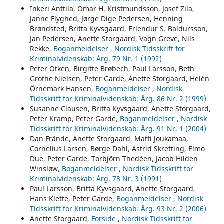
Inkeri Anttila, Omar H. Kristmundsson, Josef Zila,
Janne Flyghed, Jørge Dige Pedersen, Henning
Brøndsted, Britta Kyvsgaard, Erlendur S. Baldursson,
Jan Pedersen, Anette Storgaard, Vagn Greve, Nils
Rekke,
Boganmeldelser
,
Nordisk Tidsskrift for
Kriminalvidenskab: Årg. 79 Nr. 1 (1992)
Peter Otken, Birgitte Brøbech, Paul Larsson, Beth
Grothe Nielsen, Peter Garde, Anette Storgaard, Helén
Örnemark Hansen,
Boganmeldelser
,
Nordisk
Tidsskrift for Kriminalvidenskab: Årg. 86 Nr. 2 (1999)
Susanne Clausen, Britta Kyvsgaard, Anette Storgaard,
Peter Kramp, Peter Garde,
Boganmeldelser
,
Nordisk
Tidsskrift for Kriminalvidenskab: Årg. 91 Nr. 1 (2004)
Dan Frände, Anette Storgaard, Matti Joukamaa,
Cornelius Larsen, Børge Dahl, Astrid Skretting, Elmo
Due, Peter Garde, Torbjörn Thedéen, Jacob Hilden
Winsløw,
Boganmeldelser
,
Nordisk Tidsskrift for
Kriminalvidenskab: Årg. 78 Nr. 3 (1991)
Paul Larsson, Britta Kyvsgaard, Anette Storgaard,
Hans Klette, Peter Garde,
Boganmeldelser
,
Nordisk
Tidsskrift for Kriminalvidenskab: Årg. 93 Nr. 2 (2006)
Anette Storgaard,
Forside
,
Nordisk Tidsskrift for