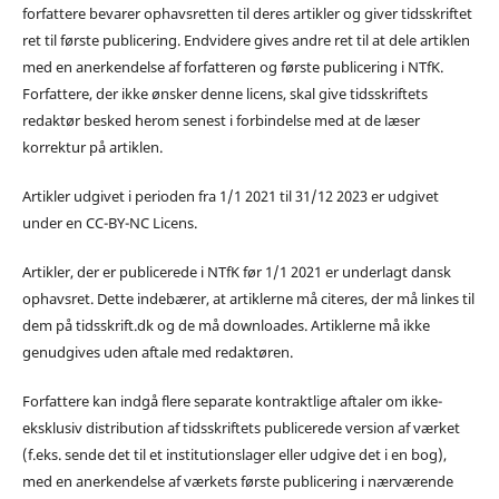
forfattere bevarer ophavsretten til deres artikler og giver tidsskriftet
ret til første publicering. Endvidere gives andre ret til at dele artiklen
med en anerkendelse af forfatteren og første publicering i NTfK.
Forfattere, der ikke ønsker denne licens, skal give tidsskriftets
redaktør besked herom senest i forbindelse med at de læser
korrektur på artiklen.
Artikler udgivet i perioden fra 1/1 2021 til 31/12 2023 er udgivet
under en CC-BY-NC Licens.
Artikler, der er publicerede i NTfK før 1/1 2021 er underlagt dansk
ophavsret. Dette indebærer, at artiklerne må citeres, der må linkes til
dem på tidsskrift.dk og de må downloades. Artiklerne må ikke
genudgives uden aftale med redaktøren.
Forfattere kan indgå flere separate kontraktlige aftaler om ikke-
eksklusiv distribution af tidsskriftets publicerede version af værket
(f.eks. sende det til et institutionslager eller udgive det i en bog),
med en anerkendelse af værkets første publicering i nærværende