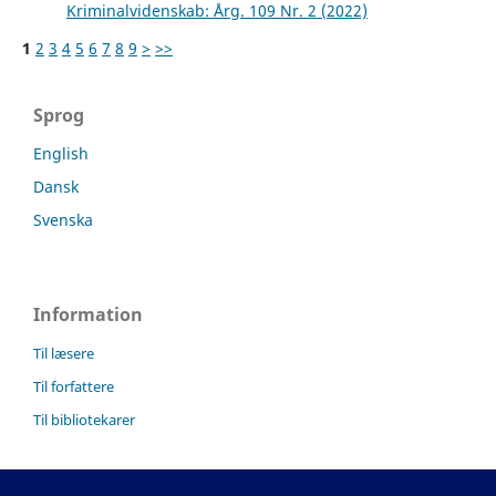
Kriminalvidenskab: Årg. 109 Nr. 2 (2022)
1
2
3
4
5
6
7
8
9
>
>>
Sprog
English
Dansk
Svenska
Information
Til læsere
Til forfattere
Til bibliotekarer