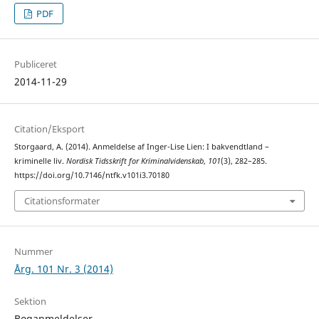
PDF
Publiceret
2014-11-29
Citation/Eksport
Storgaard, A. (2014). Anmeldelse af Inger-Lise Lien: I bakvendtland –
kriminelle liv.
Nordisk Tidsskrift for Kriminalvidenskab
,
101
(3), 282–285.
https://doi.org/10.7146/ntfk.v101i3.70180
Citationsformater
Nummer
Årg. 101 Nr. 3 (2014)
Sektion
Boganmeldelser