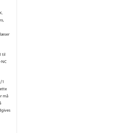
K.
ns,
d
 læser
 til
Y-NC
1/1
ette
er må
å
dgives