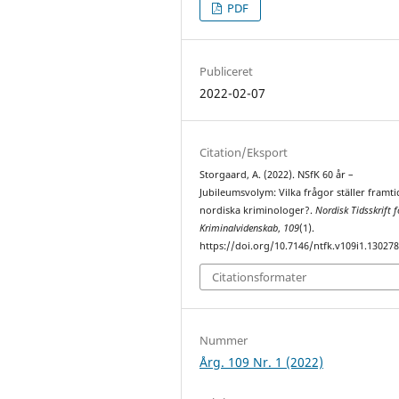
PDF
Publiceret
2022-02-07
Citation/Eksport
Storgaard, A. (2022). NSfK 60 år –
Jubileumsvolym: Vilka frågor ställer framt
nordiska kriminologer?.
Nordisk Tidsskrift f
Kriminalvidenskab
,
109
(1).
https://doi.org/10.7146/ntfk.v109i1.13027
Citationsformater
Nummer
Årg. 109 Nr. 1 (2022)