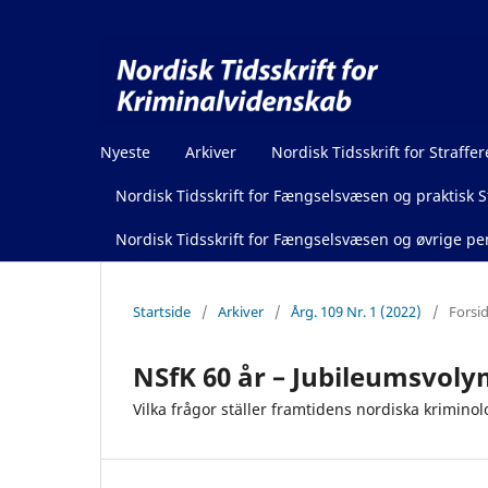
Nyeste
Arkiver
Nordisk Tidsskrift for Straffer
Nordisk Tidsskrift for Fængselsvæsen og praktisk St
Nordisk Tidsskrift for Fængselsvæsen og øvrige pen
Startside
/
Arkiver
/
Årg. 109 Nr. 1 (2022)
/
Forsi
NSfK 60 år – Jubileumsvol
Vilka frågor ställer framtidens nordiska krimino