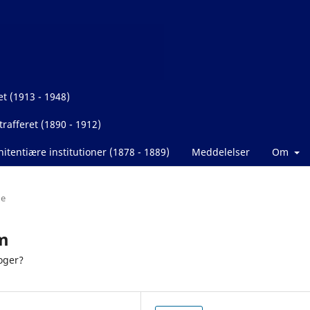
et (1913 - 1948)
rafferet (1890 - 1912)
itentiære institutioner (1878 - 1889)
Meddelelser
Om
de
ym
loger?