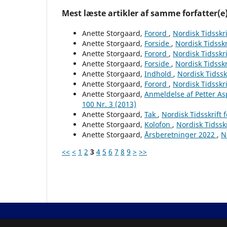
Mest læste artikler af samme forfatter(e
Anette Storgaard,
Forord
,
Nordisk Tidsskri
Anette Storgaard,
Forside
,
Nordisk Tidsskr
Anette Storgaard,
Forord
,
Nordisk Tidsskri
Anette Storgaard,
Forside
,
Nordisk Tidsskr
Anette Storgaard,
Indhold
,
Nordisk Tidssk
Anette Storgaard,
Forord
,
Nordisk Tidsskri
Anette Storgaard,
Anmeldelse af Petter A
100 Nr. 3 (2013)
Anette Storgaard,
Tak
,
Nordisk Tidsskrift 
Anette Storgaard,
Kolofon
,
Nordisk Tidsskr
Anette Storgaard,
Årsberetninger 2022
,
N
<<
<
1
2
3
4
5
6
7
8
9
>
>>