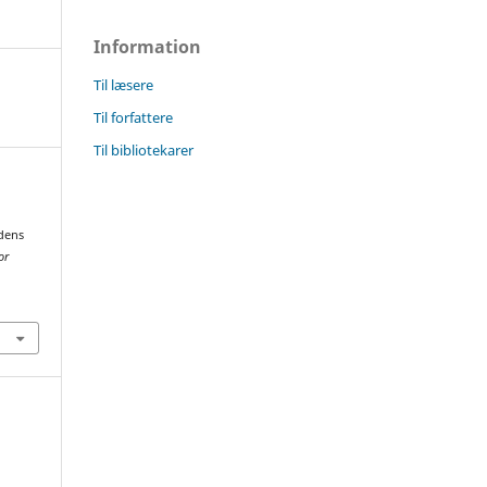
Information
Til læsere
Til forfattere
Til bibliotekarer
idens
or
8