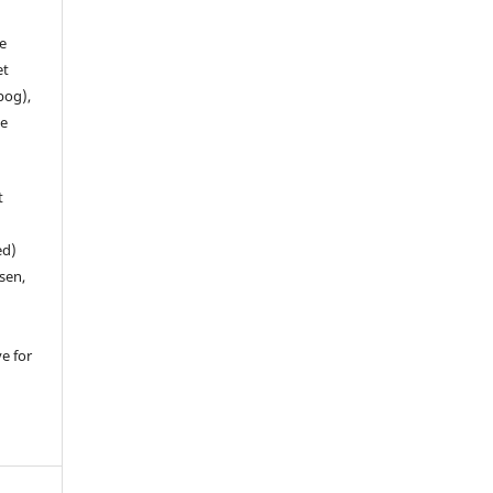
de
et
 bog),
te
t
ed)
sen,
ve for