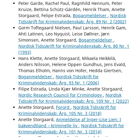
Peter Garde, Rachel Paul, Ragnhild Hennum, Peter
Kruize, Bettina Schütz-Gärdén, Henrik Tham, Anette
Storgaard, Felipe Estrada,
Boganmeldelser
,
Nordisk
Tidsskrift for Kriminalvidenskab: Årg. 89 Nr. 2 (2002)
Gorm Toftegaard Nielsen, Paul Larsson, Henrik Gam,
Ahti Latinen, Leo Nyquist, Leise Døllner, Jørn
Simonsen, Anette Storgaard,
Boganmeldelser
,
Nordisk Tidsskrift for Kriminalvidenskab: Årg. 80 Nr. 1
(1993)
Hans Klette, Anette Storgaard, Mikaela Heikkilä,
Anders Nilsson, Helene Oppen Gundhus, Jens Evald,
Thomas Elholm, Hanns von Hofer, Hedda Giertsen,
Boganmeldelser
,
Nordisk Tidsskrift for
Kriminalvidenskab: Årg. 93 Nr. 1 (2006)
Filipe Estrada, Linda Kjær Minke, Anette Storgaard,
Nordic Research Council for Criminology
,
Nordisk
Tidsskrift for Kriminalvidenskab: Årg. 109 Nr. 1 (2022)
Anette Storgaard,
Forord
,
Nordisk Tidsskrift for
Kriminalvidenskab: Årg. 105 Nr. 3 (2018)
Anette Storgaard,
Anmeldelse af Inger-Lise Lien: I
bakvendtland – kriminelle liv
,
Nordisk Tidsskrift for
Kriminalvidenskab: Årg. 101 Nr. 3 (2014)