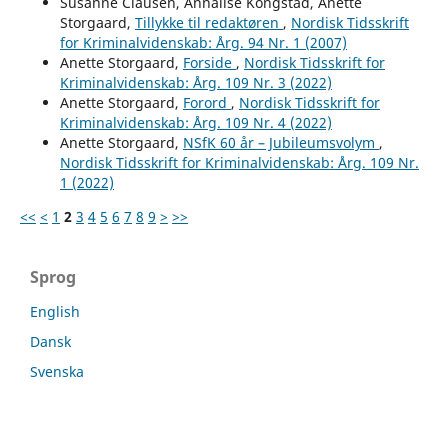
Susanne Clausen, Annalise Kongstad, Anette
Storgaard,
Tillykke til redaktøren
,
Nordisk Tidsskrift
for Kriminalvidenskab: Årg. 94 Nr. 1 (2007)
Anette Storgaard,
Forside
,
Nordisk Tidsskrift for
Kriminalvidenskab: Årg. 109 Nr. 3 (2022)
Anette Storgaard,
Forord
,
Nordisk Tidsskrift for
Kriminalvidenskab: Årg. 109 Nr. 4 (2022)
Anette Storgaard,
NSfK 60 år – Jubileumsvolym
,
Nordisk Tidsskrift for Kriminalvidenskab: Årg. 109 Nr.
1 (2022)
<<
<
1
2
3
4
5
6
7
8
9
>
>>
Sprog
English
Dansk
Svenska