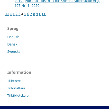
2019
,
Nordisk Tidsskrift for Kriminalvidenskab: Årg.
107 Nr. 1 (2020)
<<
<
1
2
3
4
5
6
7
8
9
>
>>
Sprog
English
Dansk
Svenska
Information
Til læsere
Til forfattere
Til bibliotekarer