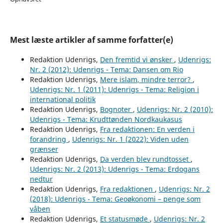
Mest læste artikler af samme forfatter(e)
Redaktion Udenrigs,
Den fremtid vi ønsker
,
Udenrigs:
Nr. 2 (2012): Udenrigs - Tema: Dansen om Rio
Redaktion Udenrigs,
Mere islam, mindre terror?
,
Udenrigs: Nr. 1 (2011): Udenrigs - Tema: Religion i
international politik
Redaktion Udenrigs,
Bognoter
,
Udenrigs: Nr. 2 (2010):
Udenrigs - Tema: Krudttønden Nordkaukasus
Redaktion Udenrigs,
Fra redaktionen: En verden i
forandring
,
Udenrigs: Nr. 1 (2022): Viden uden
grænser
Redaktion Udenrigs,
Da verden blev rundtosset
,
Udenrigs: Nr. 2 (2013): Udenrigs - Tema: Erdogans
nedtur
Redaktion Udenrigs,
Fra redaktionen
,
Udenrigs: Nr. 2
(2018): Udenrigs - Tema: Geoøkonomi – penge som
våben
Redaktion Udenrigs,
Et statusmøde
,
Udenrigs: Nr. 2