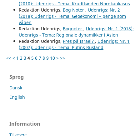
(2010): Udenrigs - Tema: Krudttønden Nordkaukasus
Redaktion Udenrigs,
Bog Noter
,
Udenrigs: Nr. 2
(2018): Udenrigs - Tema: Geoøkonomi – penge som
våben
Redaktion Udenrigs,
Bognoter
,
Udenrigs: Nr. 1 (2018):
Udenrigs - Tema: Regionale dynamikker i Asien
Redaktion Udenrigs,
Pres på Israel?
,
Udenrigs: Nr. 1
(2007): Udenrigs - Tema: Putins Rusland
<<
<
1
2
3
4
5
6
7
8
9
10
>
>>
Sprog
Dansk
English
Information
Til læsere