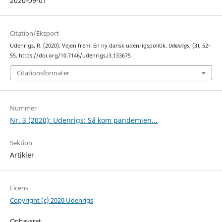
2020-09-01
Citation/Eksport
Udenrigs, R. (2020). Vejen frem: En ny dansk udenrigspolitik.
Udenrigs
, (3), 52–
55. https://doi.org/10.7146/udenrigs.i3.133675
Citationsformater
Nummer
Nr. 3 (2020): Udenrigs: Så kom pandemien...
Sektion
Artikler
Licens
Copyright (c) 2020 Udenrigs
Ophavsret