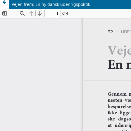
Vejen frem: En ny dansk udenrigspolitik