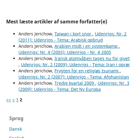
Mest læste artikler af samme forfatter(e)
Anders Jerichow,
Taiwan i kort snor
,
Udenrigs: Nr. 2
(2011): Udenrigs - Tema: Arabisk opbrud
Anders Jerichow,
Arabien midt i en systemkamp
,
Udenrigs: Nr. 4 (2005): Udenrigs - Nr. 4 2005
Anders Jerichow,
Iransk atomvåben tages nu for givet
,
Udenrigs: Nr. 2 (2009): Udenrigs - Tema: Iran i oprør
Anders Jerichow,
Frygten for en religiøs tsunami
,
Udenrigs: Nr. 2 (2007): Udenrigs - Tema: Afghanistan
Anders Jerichow,
Tredje kvartal 2009
,
Udenrigs: Nr. 3
(2009): Udenrigs - Tema: Det Ny Europa
<<
<
1
2
Sprog
Dansk