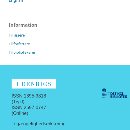
English
Information
Til læsere
Til forfattere
Til bibliotekarer
ISSN 1395-3818
(Trykt)
ISSN 2597-0747
(Online)
Tilgængelighedserklæring