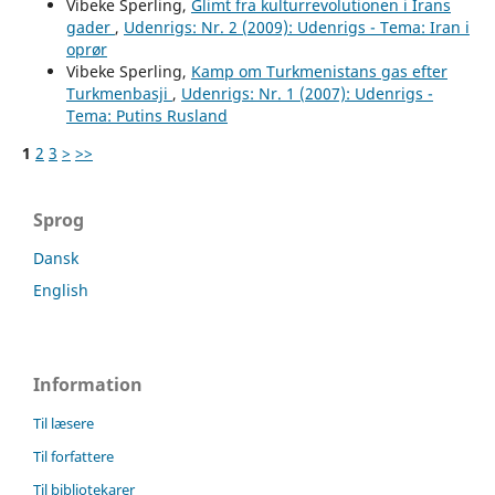
Vibeke Sperling,
Glimt fra kulturrevolutionen i Irans
gader
,
Udenrigs: Nr. 2 (2009): Udenrigs - Tema: Iran i
oprør
Vibeke Sperling,
Kamp om Turkmenistans gas efter
Turkmenbasji
,
Udenrigs: Nr. 1 (2007): Udenrigs -
Tema: Putins Rusland
1
2
3
>
>>
Sprog
Dansk
English
Information
Til læsere
Til forfattere
Til bibliotekarer