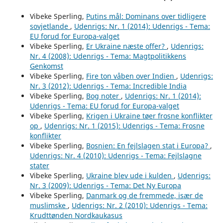
Vibeke Sperling,
Putins mål: Dominans over tidligere
sovjetlande
,
Udenrigs: Nr. 1 (2014): Udenrigs - Tema:
EU forud for Europa-valget
Vibeke Sperling,
Er Ukraine næste offer?
,
Udenrigs:
Nr. 4 (2008): Udenrigs - Tema: Magtpolitikkens
Genkomst
Vibeke Sperling,
Fire ton våben over Indien
,
Udenrigs:
Nr. 3 (2012): Udenrigs - Tema: Incredible India
Vibeke Sperling,
Bog noter
,
Udenrigs: Nr. 1 (2014):
Udenrigs - Tema: EU forud for Europa-valget
Vibeke Sperling,
Krigen i Ukraine tøer frosne konflikter
op
,
Udenrigs: Nr. 1 (2015): Udenrigs - Tema: Frosne
konflikter
Vibeke Sperling,
Bosnien: En fejlslagen stat i Europa?
,
Udenrigs: Nr. 4 (2010): Udenrigs - Tema: Fejlslagne
stater
Vibeke Sperling,
Ukraine blev ude i kulden
,
Udenrigs:
Nr. 3 (2009): Udenrigs - Tema: Det Ny Europa
Vibeke Sperling,
Danmark og de fremmede, især de
muslimske
,
Udenrigs: Nr. 2 (2010): Udenrigs - Tema:
Krudttønden Nordkaukasus