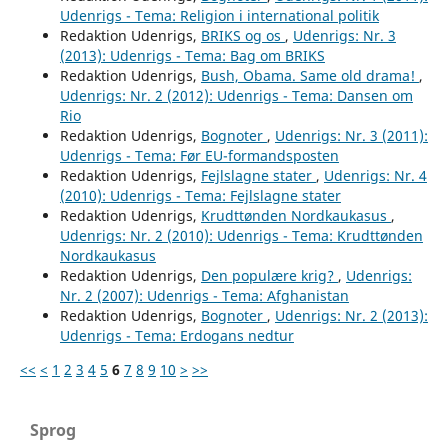
Udenrigs - Tema: Religion i international politik
Redaktion Udenrigs,
BRIKS og os
,
Udenrigs: Nr. 3
(2013): Udenrigs - Tema: Bag om BRIKS
Redaktion Udenrigs,
Bush, Obama. Same old drama!
,
Udenrigs: Nr. 2 (2012): Udenrigs - Tema: Dansen om
Rio
Redaktion Udenrigs,
Bognoter
,
Udenrigs: Nr. 3 (2011):
Udenrigs - Tema: Før EU-formandsposten
Redaktion Udenrigs,
Fejlslagne stater
,
Udenrigs: Nr. 4
(2010): Udenrigs - Tema: Fejlslagne stater
Redaktion Udenrigs,
Krudttønden Nordkaukasus
,
Udenrigs: Nr. 2 (2010): Udenrigs - Tema: Krudttønden
Nordkaukasus
Redaktion Udenrigs,
Den populære krig?
,
Udenrigs:
Nr. 2 (2007): Udenrigs - Tema: Afghanistan
Redaktion Udenrigs,
Bognoter
,
Udenrigs: Nr. 2 (2013):
Udenrigs - Tema: Erdogans nedtur
<<
<
1
2
3
4
5
6
7
8
9
10
>
>>
Sprog