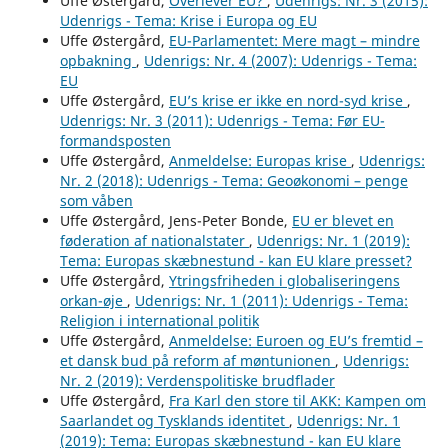
Uffe Østergård,
Overlever EU?
,
Udenrigs: Nr. 3 (2015):
Udenrigs - Tema: Krise i Europa og EU
Uffe Østergård,
EU-Parlamentet: Mere magt – mindre
opbakning
,
Udenrigs: Nr. 4 (2007): Udenrigs - Tema:
EU
Uffe Østergård,
EU’s krise er ikke en nord-syd krise
,
Udenrigs: Nr. 3 (2011): Udenrigs - Tema: Før EU-
formandsposten
Uffe Østergård,
Anmeldelse: Europas krise
,
Udenrigs:
Nr. 2 (2018): Udenrigs - Tema: Geoøkonomi – penge
som våben
Uffe Østergård, Jens-Peter Bonde,
EU er blevet en
føderation af nationalstater
,
Udenrigs: Nr. 1 (2019):
Tema: Europas skæbnestund - kan EU klare presset?
Uffe Østergård,
Ytringsfriheden i globaliseringens
orkan-øje
,
Udenrigs: Nr. 1 (2011): Udenrigs - Tema:
Religion i international politik
Uffe Østergård,
Anmeldelse: Euroen og EU’s fremtid –
et dansk bud på reform af møntunionen
,
Udenrigs:
Nr. 2 (2019): Verdenspolitiske brudflader
Uffe Østergård,
Fra Karl den store til AKK: Kampen om
Saarlandet og Tysklands identitet
,
Udenrigs: Nr. 1
(2019): Tema: Europas skæbnestund - kan EU klare