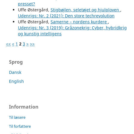
presset?
Uffe Østergård,
Stigbøjlen, seletøjet og hjulploven
,
Udenrigs: Nr. 2 (2021): Den store techrevolution
Uffe Østergård,
Samerne – nordens kurdere
,
Udenrigs: Nr. 3 (2019): Gråzonekrig: Cyber, hybridkrig
og kunstig intelligens
<<
<
1
2
3
>
>>
Sprog
Dansk
English
Information
Til læsere
Til forfattere