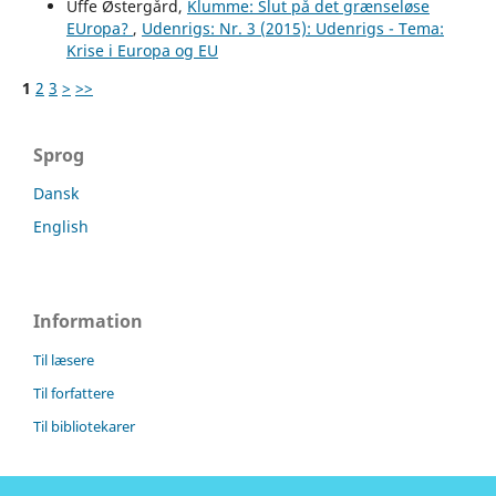
Uffe Østergård,
Klumme: Slut på det grænseløse
EUropa?
,
Udenrigs: Nr. 3 (2015): Udenrigs - Tema:
Krise i Europa og EU
1
2
3
>
>>
Sprog
Dansk
English
Information
Til læsere
Til forfattere
Til bibliotekarer