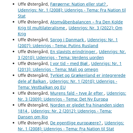
Uffe Østergård,
Færøerne: Nation eller stat?
,
Udenrigs: Nr. 1 (2008): Udenrigs - Tema: Fra Nation til
Stat
Uffe Østergård,
Atomvåbenbalancen – fra Den Kolde
Krig til multilateralisme
,
Udenrigs: Nr. 3 (2022): Om
Krig
Uffe Østergård,
Sprog i Danmark
,
Udenrigs: Nr. 1
(2007): Udenrigs - Tema: Putins Rusland
Uffe Østergård,
En slavists erindringer
,
Udenrigs: Nr.
3 (2010): Udenrigs - Tema: Verdens uorden
Uffe Østergård,
I vor tid – med Bjøl
,
Udenrigs: Nr. 1
(2013): Udenrigs - Tema: Mali og omegn
Uffe Østergård,
Tyrkiet og Grækenland er integrerede
dele af Balkan
,
Udenrigs: Nr. 1 (2010): Udenrigs -
Tema: Vestbalkan og EU
Uffe Østergård,
Murens fald – tyve år efter
,
Udenrigs:
Nr. 3 (2009): Udenrigs - Tema: Det Ny Europa
Uffe Østergård,
Norden er gledet fra hinanden siden
1814
,
Udenrigs: Nr. 2 (2012): Udenrigs - Tema:
Dansen om Rio
Uffe Østergård,
De egentlige europæere?
,
Udenrigs:
Nr. 1 (2008): Udenrigs - Tema: Fra Nation til Stat