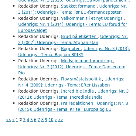
Redaktion Udenrigs,
Stækket formand
,
Udenrigs: Nr.
3 (2011): Udenrigs - Tema: Før EU-formandsposten
Redaktion Udenrigs,
Velkommen til et nyt Udenrigs
,
Udenrigs: Nr. 1 (2014): Udenrigs - Tema: EU forud for
Europa-valget
Redaktion Udenrigs,
Brud på etiketten
,
Udenrigs: Nr.
2 (2007): Udenrigs - Tema: Afghanistan
Redaktion Udenrigs,
Bognoter
,
Udenrigs: Nr. 3 (2013):
Udenrigs - Tema: Bag om BRIKS
Redaktion Udenrigs,
Modvilje mod forandring
,
Udenrigs: Nr. 2 (2012): Udenrigs - Tema: Dansen om
Rio
Redaktion Udenrigs,
Flov småstatspolitik
,
Udenrigs:
Nr. 4 (2009): Udenrigs - Tema: Efter Lissabon
Redaktion Udenrigs,
Incredible India
,
Udenrigs: Nr. 3
(2012): Udenrigs - Tema: Incredible India
Redaktion Udenrigs,
Fra redaktionen
,
Udenrigs: Nr. 3
(2015): Udenrigs - Tema: Krise i Europa og EU
<<
<
1
2
3
4
5
6
7
8
9
10
>
>>