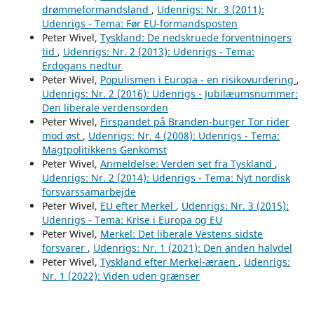
drømmeformandsland
,
Udenrigs: Nr. 3 (2011):
Udenrigs - Tema: Før EU-formandsposten
Peter Wivel,
Tyskland: De nedskruede forventningers
tid
,
Udenrigs: Nr. 2 (2013): Udenrigs - Tema:
Erdogans nedtur
Peter Wivel,
Populismen i Europa - en risikovurdering
,
Udenrigs: Nr. 2 (2016): Udenrigs - Jubilæumsnummer:
Den liberale verdensorden
Peter Wivel,
Firspandet på Branden-burger Tor rider
mod øst
,
Udenrigs: Nr. 4 (2008): Udenrigs - Tema:
Magtpolitikkens Genkomst
Peter Wivel,
Anmeldelse: Verden set fra Tyskland
,
Udenrigs: Nr. 2 (2014): Udenrigs - Tema: Nyt nordisk
forsvarssamarbejde
Peter Wivel,
EU efter Merkel
,
Udenrigs: Nr. 3 (2015):
Udenrigs - Tema: Krise i Europa og EU
Peter Wivel,
Merkel: Det liberale Vestens sidste
forsvarer
,
Udenrigs: Nr. 1 (2021): Den anden halvdel
Peter Wivel,
Tyskland efter Merkel-æraen
,
Udenrigs:
Nr. 1 (2022): Viden uden grænser