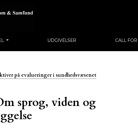
EL
UDGIVELSER
CALL FOR
pektiver på evalueringer i sundhedsvæsenet
Om sprog, viden og
yggelse