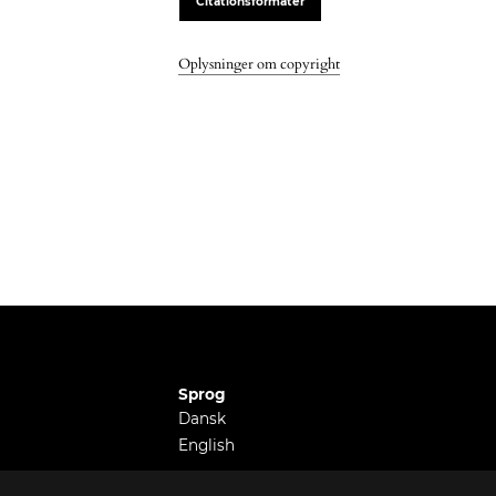
Citationsformater
Oplysninger om copyright
Sprog
Dansk
English