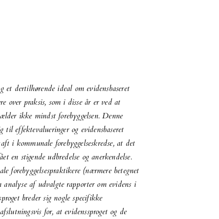
og et dertilhørende ideal om evidensbaseret
e over praksis, som i disse år er ved at
 gælder ikke mindst forebyggelsen. Denne
ig til effektevalueringer og evidensbaseret
haft i kommunale forebyggelseskredse, at det
 fået en stigende udbredelse og anerkendelse.
le forebyggelsespraktikere (nærmere betegnet
 analyse af udvalgte rapporter om evidens i
proget breder sig nogle specifikke
afslutningsvis for, at evidenssproget og de