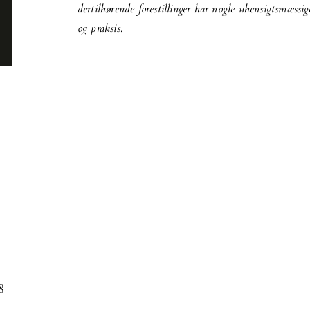
dertilhørende forestillinger har nogle uhensigtsmæssi
og praksis.
8