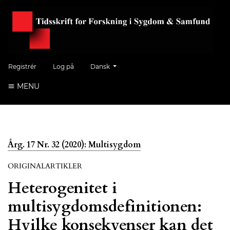
Skift sprog. Det aktuelle sprog er:
Registrér
Log på
Dansk
MENU
Årg. 17 Nr. 32 (2020): Multisygdom
ORIGINALARTIKLER
Heterogenitet i
multisygdomsdefinitionen:
Hvilke konsekvenser kan det