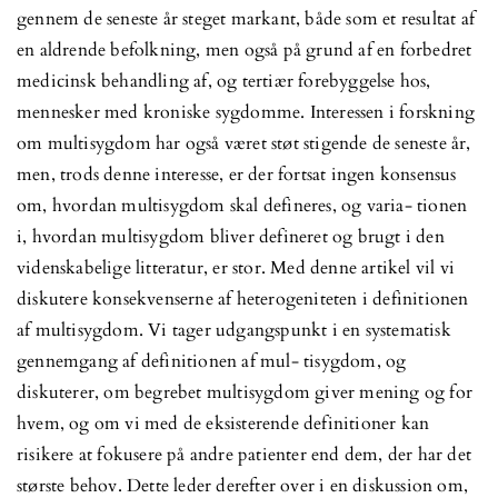
gennem de seneste år steget markant, både som et resultat af
en aldrende befolkning, men også på grund af en forbedret
medicinsk behandling af, og tertiær forebyggelse hos,
mennesker med kroniske sygdomme. Interessen i forskning
om multisygdom har også været støt stigende de seneste år,
men, trods denne interesse, er der fortsat ingen konsensus
om, hvordan multisygdom skal defineres, og varia- tionen
i, hvordan multisygdom bliver defineret og brugt i den
videnskabelige litteratur, er stor. Med denne artikel vil vi
diskutere konsekvenserne af heterogeniteten i definitionen
af multisygdom. Vi tager udgangspunkt i en systematisk
gennemgang af definitionen af mul- tisygdom, og
diskuterer, om begrebet multisygdom giver mening og for
hvem, og om vi med de eksisterende definitioner kan
risikere at fokusere på andre patienter end dem, der har det
største behov. Dette leder derefter over i en diskussion om,