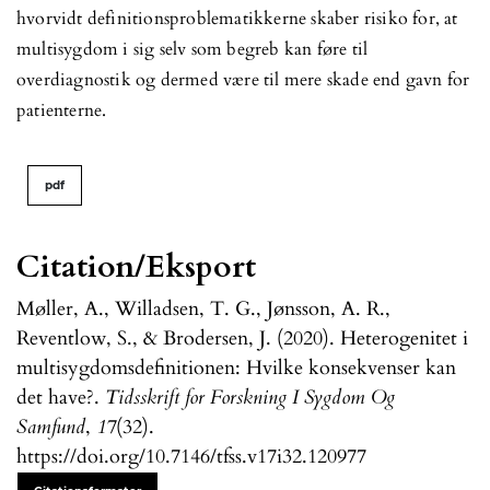
hvorvidt definitionsproblematikkerne skaber risiko for, at
multisygdom i sig selv som begreb kan føre til
overdiagnostik og dermed være til mere skade end gavn for
patienterne.
pdf
Citation/Eksport
Møller, A., Willadsen, T. G., Jønsson, A. R.,
Reventlow, S., & Brodersen, J. (2020). Heterogenitet i
multisygdomsdefinitionen: Hvilke konsekvenser kan
det have?.
Tidsskrift for Forskning I Sygdom Og
Samfund
,
17
(32).
https://doi.org/10.7146/tfss.v17i32.120977